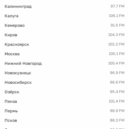
Калининград
97.7 FM
Калуга
106.1 FM
Кемерово
91.5 FM
Киров
104.3 FM
Красноярск
102.2 FM
Москва
100.1 FM
Нижний Новгород
100.4 FM
Новокузнецк
96.9 FM
Новосибирск
96.6 FM
Озёрск
95.4 FM
Пенза
101.4 FM
Пермь
98.9 FM
Псков
88.3 FM