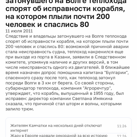
затонувшего на Волге теплохода
спорят об исправности корабля,
на котором плыли почти 200
человек и спаслись 80
11 июля 2011
Следствие и владельцы затонувшего на Волге теплохода
спорят об исправности корабля, на котором плыли почти
200 человек и спаслись 80: возможной причиной аварии
стала неисправность судна, теплоход накренился еще
при выходе из порта в Казани, заявили в Следственном
комитете, упомянув наличие и других версий, в том
числе неисправность одного из двигателей. В ближайшее
время назначен допрос помощника капитана "Булгарии",
спасенного сразу после того, как теплоход затонул
посреди Волги в 3 км от берега. Со своей стороны,
субарендатор теплохода, компания "Агроречтур",
утверждает, что корабль, выпущенный в 1955 году, был
исправен: директор компании Светлана Имякина
сказала, что причиной стал шторм и волны, которыми
залило трюм.
Жителям Камчатки на несколько дней отключат
11:26
интернет
Жару в Европе назвали рекордной за всю историю
11:26