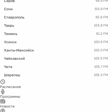
Саров
99.9 FM
Сочи
101.9 FM
Ставрополь
92.6 FM
Тверь
103.8 FM
Тюмень
91.2 FM
Усинск
100.9 FM
Ханты-Мансийск
102.0 FM
Чайковский
105.5 FM
Чита
105.7 FM
Шерегеш
105.3 FM
Расписание
Программы
Новости