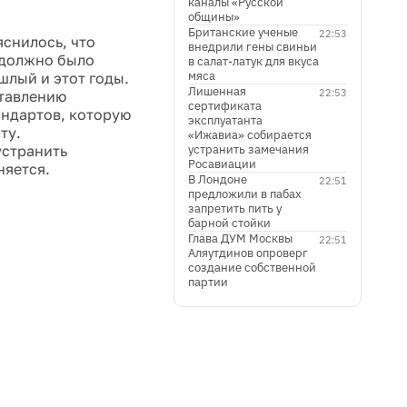
каналы «Русской
общины»
Британские ученые
22:53
яснилось, что
внедрили гены свиньи
 должно было
в салат-латук для вкуса
мяса
шлый и этот годы.
Лишенная
22:53
ставлению
сертификата
андартов, которую
эксплуатанта
ту.
«Ижавиа» собирается
устранить
устранить замечания
Росавиации
няется.
В Лондоне
22:51
предложили в пабах
запретить пить у
барной стойки
Глава ДУМ Москвы
22:51
Аляутдинов опроверг
создание собственной
партии