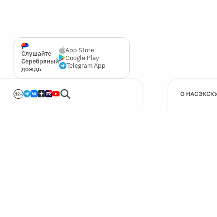
App Store
Слушайте
Google Play
Серебряный
Telegram App
дождь
О НАС
ЭКСК
12+
🍪
Мы используем cookie для улучшения работы сайта.