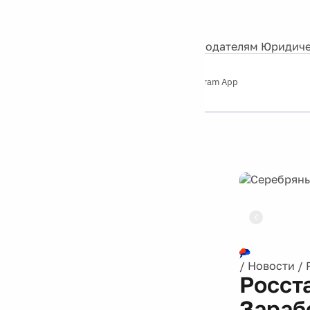
События
Контакты
О нас
Экскурсии
Silver Studio
Рекламодателям
Юридиче
Слушайте
App Store
Google Play
Telegram App
Серебряный
дождь
12+
Реклама
/
Новости
/
Росст
Зараб