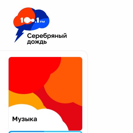
Москва 100.1 FM
Апатиты
Астрахань
Волгоград
Вологда
Екатеринбург
Иваново
Казань
Калининград
Калуга