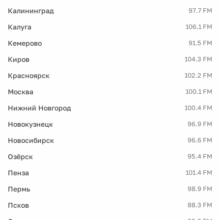
Калининград
97.7 FM
Калуга
106.1 FM
Кемерово
91.5 FM
Киров
104.3 FM
Красноярск
102.2 FM
Москва
100.1 FM
Нижний Новгород
100.4 FM
Новокузнецк
96.9 FM
Новосибирск
96.6 FM
Озёрск
95.4 FM
Пенза
101.4 FM
Пермь
98.9 FM
Псков
88.3 FM