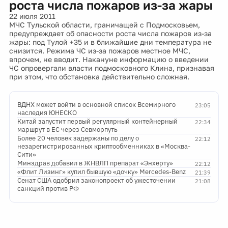
роста числа пожаров из-за жары
22 июля 2011
МЧС Тульской области, граничащей с Подмосковьем,
предупреждает об опасности роста числа пожаров из-за
жары: под Тулой +35 и в ближайшие дни температура не
снизится. Режима ЧС из-за пожаров местное МЧС,
впрочем, не вводит. Накануне информацию о введении
ЧС опровергали власти подмосковного Клина, признавая
при этом, что обстановка действительно сложная.
ВДНХ может войти в основной список Всемирного
23:05
наследия ЮНЕСКО
Китай запустит первый регулярный контейнерный
22:34
маршрут в ЕС через Севморпуть
Более 20 человек задержаны по делу о
22:12
незарегистрированных криптообменниках в «Москва-
Сити»
Минздрав добавил в ЖНВЛП препарат «Энхерту»
22:12
«Флит Лизинг» купил бывшую «дочку» Mercedes-Benz
21:39
Сенат США одобрил законопроект об ужесточении
21:08
санкций против РФ