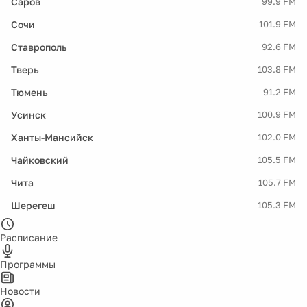
Саров
99.9 FM
Сочи
101.9 FM
Ставрополь
92.6 FM
Тверь
103.8 FM
Тюмень
91.2 FM
Усинск
100.9 FM
Ханты-Мансийск
102.0 FM
Чайковский
105.5 FM
Чита
105.7 FM
Шерегеш
105.3 FM
Расписание
Программы
Новости