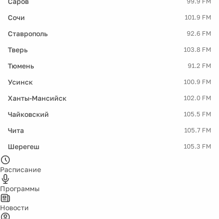
Саров
99.9 FM
Сочи
101.9 FM
Ставрополь
92.6 FM
Тверь
103.8 FM
Тюмень
91.2 FM
Усинск
100.9 FM
Ханты-Мансийск
102.0 FM
Чайковский
105.5 FM
Чита
105.7 FM
Шерегеш
105.3 FM
Расписание
Программы
Новости