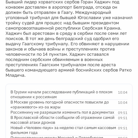
Бывший лидер хорватских сербов Горан Хаджич под
конвоем доставлен в аэропорт Белграда, отсюда он
должен быть отправлен в Гаагу. Международный
уголовный трибунал для бывшей Югославии уже назначил
тройку судей для процесс над бывшим президентом
самопровозглашенной республики Сербская Краина.
Хаджич был арестован в среду в сербии после семи лет
поисков. В тот же день белградский суд одобрил его
выдачу Гаагскому трибуналу. Его обвиняют в нарушении
законов и обычаев войны и преступлениях против
человечности по 14 пунктам. Хаджич оставался
последним сербским обвиняемым в военных
преступлениях Гаагским трибуналом после ареста
бывшего командующего армией боснийских сербов Ратко
Младича.
В Грузии начали расследование публикаций о плохом
10:04
отношении к россиянам
В Москве уровень погодной опасности повысили до
10:04
«оранжевого» из-за жары
Россиянину не разрешили изменить пол в документах
09:51
В Ярославской области сообщили об отражении самой
09:51
массовой атаки дронов
Новый «Человек-паук» за неделю стал самым кассовым
09:51
фильмом года
Путешествующие между Москвой и Петербургом