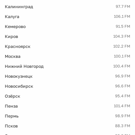
Калининград
97.7 FM
Калуга
106.1 FM
Кемерово
91.5 FM
Киров
104.3 FM
Красноярск
102.2 FM
Москва
100.1 FM
Нижний Новгород
100.4 FM
Новокузнецк
96.9 FM
Новосибирск
96.6 FM
Озёрск
95.4 FM
Пенза
101.4 FM
Пермь
98.9 FM
Псков
88.3 FM