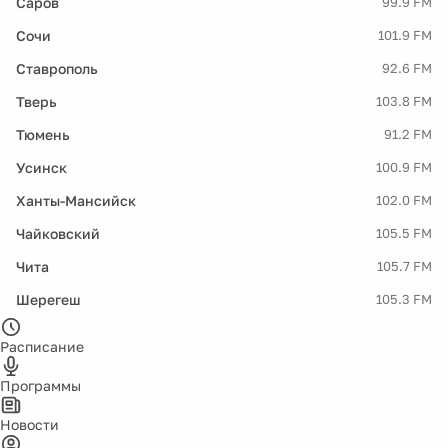
Саров
99.9 FM
Сочи
101.9 FM
Ставрополь
92.6 FM
Тверь
103.8 FM
Тюмень
91.2 FM
Усинск
100.9 FM
Ханты-Мансийск
102.0 FM
Чайковский
105.5 FM
Чита
105.7 FM
Шерегеш
105.3 FM
Расписание
Программы
Новости