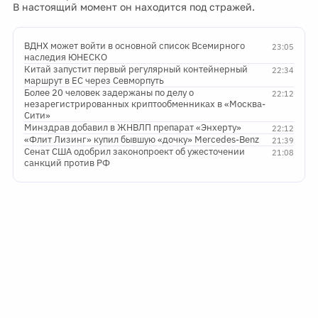
В настоящий момент он находится под стражей.
ВДНХ может войти в основной список Всемирного
23:05
наследия ЮНЕСКО
Китай запустит первый регулярный контейнерный
22:34
маршрут в ЕС через Севморпуть
Более 20 человек задержаны по делу о
22:12
незарегистрированных криптообменниках в «Москва-
Сити»
Минздрав добавил в ЖНВЛП препарат «Энхерту»
22:12
«Флит Лизинг» купил бывшую «дочку» Mercedes-Benz
21:39
Сенат США одобрил законопроект об ужесточении
21:08
санкций против РФ