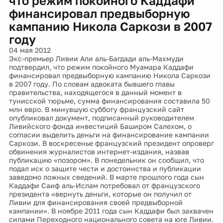
что режим покойного Каддафи
финансировал предвыборную
кампанию Никола Саркози в 2007
году
04 мая 2012
Экс-премьер Ливии Али аль-Багдади аль-Махмуди
подтвердил, что режим покойного Муамара Каддафи
финансировал предвыборную кампанию Никола Саркози
в 2007 году. По словам адвоката бывшего главы
правительства, находящегося в данный момент в
тунисской тюрьме, сумма финансирования составила 50
млн евро. В минувшую субботу французский сайт
опубликовал документ, подписанный руководителем
Ливийского фонда инвестиций Баширом Салехом, о
согласии выделить деньги на финансирование кампании
Саркози. В воскресенье французский президент опроверг
обвинения журналистов интернет-издания, назвав
публикацию «позором». В понедельник он сообщил, что
подал иск о защите чести и достоинства и публикации
заведомо ложных сведений. В марте прошлого года сын
Каддафи Саиф аль-Ислам потребовал от французского
президента «вернуть деньги, которые он получил от
Ливии для финансирования своей предвыборной
кампании». В ноябре 2011 года сын Каддафи был захвачен
силами Переходного национального совета на юге Ливии.