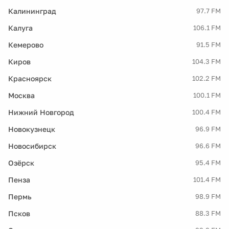
Калининград
97.7 FM
Калуга
106.1 FM
Кемерово
91.5 FM
Киров
104.3 FM
Красноярск
102.2 FM
Москва
100.1 FM
Нижний Новгород
100.4 FM
Новокузнецк
96.9 FM
Новосибирск
96.6 FM
Озёрск
95.4 FM
Пенза
101.4 FM
Пермь
98.9 FM
Псков
88.3 FM