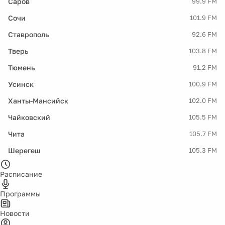
Саров
99.9 FM
Сочи
101.9 FM
Ставрополь
92.6 FM
Тверь
103.8 FM
Тюмень
91.2 FM
Усинск
100.9 FM
Ханты-Мансийск
102.0 FM
Чайковский
105.5 FM
Чита
105.7 FM
Шерегеш
105.3 FM
Расписание
Программы
Новости