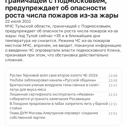
граничащей с Подмосковьем,
предупреждает об опасности
роста числа пожаров из-за жары
22 июля 2011
МЧС Тульской области, граничащей с Подмосковьем,
предупреждает об опасности роста числа пожаров из-за
жары: под Тулой сейчас +35 и в ближайшие дни
температура не снизится. Режима ЧС из-за пожаров
местное МЧС, впрочем, не вводит. Накануне информацию
о введении ЧС опровергали власти подмосковного Клина,
признавая при этом, что обстановка действительно
сложная.
Руслан Терновой взял свое второе золото ЧЕ-2026
23:08
YouTube заблокировал каналы «Русской общины»
23:08
Британские ученые внедрили гены свиньи в салат-
22:53
латук для вкуса мяса
Лишенная сертификата эксплуатанта «Ижавиа»
22:53
собирается устранить замечания Росавиации
В Лондоне предложили в пабах запретить пить у барной
22:51
стойки
Глава ДУМ Москвы Аляутдинов опроверг создание
22:51
собственной партии