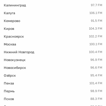
Калининград
97.7 FM
Калуга
106.1 FM
Кемерово
91.5 FM
Киров
104.3 FM
Красноярск
102.2 FM
Москва
100.1 FM
Нижний Новгород
100.4 FM
Новокузнецк
96.9 FM
Новосибирск
96.6 FM
Озёрск
95.4 FM
Пенза
101.4 FM
Пермь
98.9 FM
Псков
88.3 FM