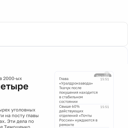
в 2000-ых
Глава
15:51
четыре
«Уралдронзавода»
Ткачук после
покушения находится
в стабильном
состоянии
Свыше 60%
15:51
ырех уголовных
действующих
и на посту главы
отделений «Почты
России» нуждаются в
х. Эти дела по
ремонте
це Тимошенко