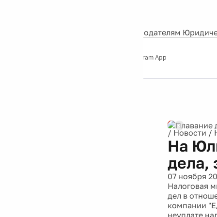
События
Контакты
О нас
Экскурсии
Silver Studio
Рекламодателям
Юридиче
Слушайте
App Store
Google Play
Telegram App
Серебряный
дождь
12+
/
Новости
/
На Юл
дела,
07 ноября 20
Налоговая м
дел в отнош
компании "Е
неуплате на