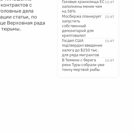
Газовые хранилища ЕС
15:47
 контрактов с
заполнены менее чем
уголовные дела
на 58%
ации статьи, по
Мосбиржа планирует
15:47
запустить
яце Верховная рада
собственный
ь тюрьмы.
депозитарий для
криптовалют
Госдеп США
15:47
подтвердил введение
залога до $250 тыс.
для ряда мигрантов
В Тюмени с берега
15:47
реки Туры собрали уже
тонну мертвой рыбы