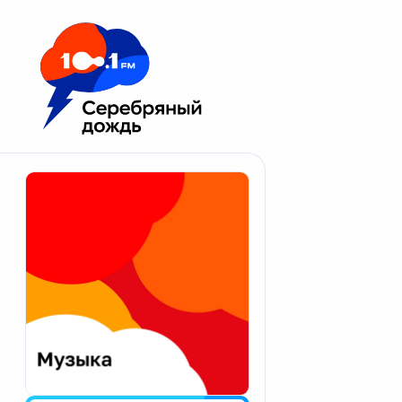
Москва 100.1 FM
Апатиты
Астрахань
Волгоград
Вологда
Екатеринбург
Иваново
Казань
Калининград
Калуга