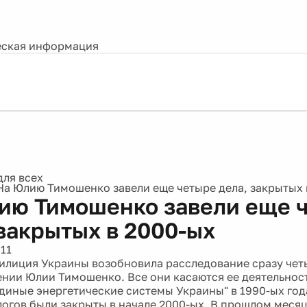
ская информация
Реклама
На Юлию Тимошенко завели еще четыре дела, закрытых 
ию Тимошенко завели еще 
 закрытых в 2000-ых
11
илиция Украины возобновила расследование сразу чет
ении Юлии Тимошенко. Все они касаются ее деятельност
диные энергетические системы Украины" в 1990-ых года
логов были закрыты в начале 2000-ых. В прошлом меся