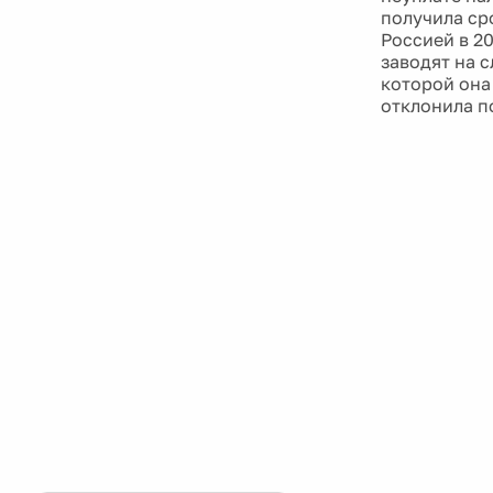
получила ср
Россией в 2
заводят на 
которой она
отклонила п