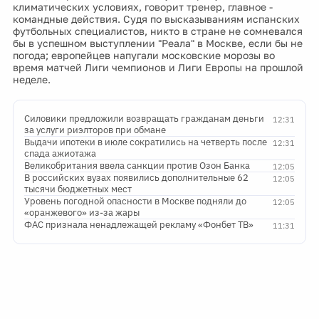
климатических условиях, говорит тренер, главное -
командные действия. Судя по высказываниям испанских
футбольных специалистов, никто в стране не сомневался
бы в успешном выступлении "Реала" в Москве, если бы не
погода; европейцев напугали московские морозы во
время матчей Лиги чемпионов и Лиги Европы на прошлой
неделе.
Силовики предложили возвращать гражданам деньги
12:31
за услуги риэлторов при обмане
Выдачи ипотеки в июле сократились на четверть после
12:31
спада ажиотажа
Великобритания ввела санкции против Озон Банка
12:05
В российских вузах появились дополнительные 62
12:05
тысячи бюджетных мест
Уровень погодной опасности в Москве подняли до
12:05
«оранжевого» из-за жары
ФАС признала ненадлежащей рекламу «Фонбет ТВ»
11:31