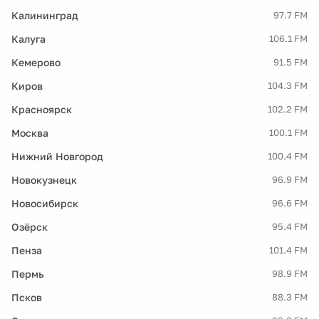
Калининград
97.7 FM
Калуга
106.1 FM
Кемерово
91.5 FM
Киров
104.3 FM
Красноярск
102.2 FM
Москва
100.1 FM
Нижний Новгород
100.4 FM
Новокузнецк
96.9 FM
Новосибирск
96.6 FM
Озёрск
95.4 FM
Пенза
101.4 FM
Пермь
98.9 FM
Псков
88.3 FM