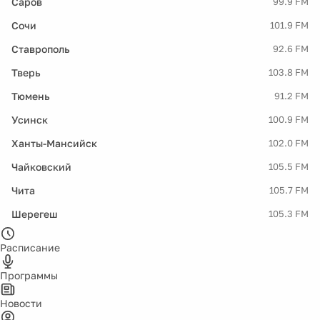
Саров
99.9 FM
Сочи
101.9 FM
Ставрополь
92.6 FM
Тверь
103.8 FM
Тюмень
91.2 FM
Усинск
100.9 FM
Ханты-Мансийск
102.0 FM
Чайковский
105.5 FM
Чита
105.7 FM
Шерегеш
105.3 FM
Расписание
Программы
Новости