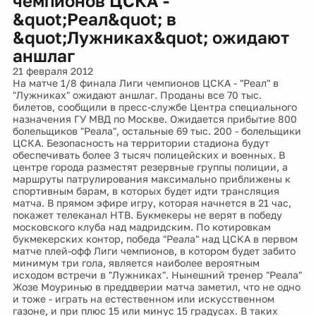
чемпионов ЦСКА -
&quot;Реал&quot; в
&quot;Лужниках&quot; ожидают
аншлаг
21 февраля 2012
На матче 1/8 финала Лиги чемпионов ЦСКА - "Реал" в
"Лужниках" ожидают аншлаг. Проданы все 70 тыс.
билетов, сообщили в пресс-службе Центра специального
назначения ГУ МВД по Москве. Ожидается прибытие 800
болельщиков "Реала", остальные 69 тыс. 200 - болельщики
ЦСКА. Безопасность на территории стадиона будут
обеспечивать более 3 тысяч полицейских и военных. В
центре города разместят резервные группы полиции, а
маршруты патрулирования максимально приближены к
спортивным барам, в которых будет идти трансляция
матча. В прямом эфире игру, которая начнется в 21 час,
покажет телеканал НТВ. Букмекеры не верят в победу
московского клуба над мадридским. По котировкам
букмекерских контор, победа "Реала" над ЦСКА в первом
матче плей-офф Лиги чемпионов, в котором будет забито
минимум три гола, является наиболее вероятным
исходом встречи в "Лужниках". Нынешний тренер "Реала"
Жозе Моуринью в преддверии матча заметил, что не одно
и тоже - играть на естественном или искусственном
газоне, и при плюс 15 или минус 15 градусах. В таких