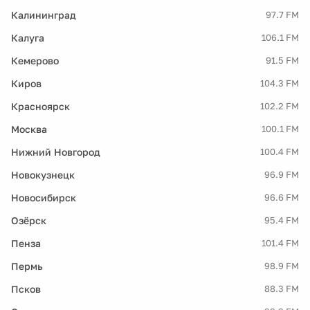
Калининград
97.7 FM
Калуга
106.1 FM
Кемерово
91.5 FM
Киров
104.3 FM
Красноярск
102.2 FM
Москва
100.1 FM
Нижний Новгород
100.4 FM
Новокузнецк
96.9 FM
Новосибирск
96.6 FM
Озёрск
95.4 FM
Пенза
101.4 FM
Пермь
98.9 FM
Псков
88.3 FM