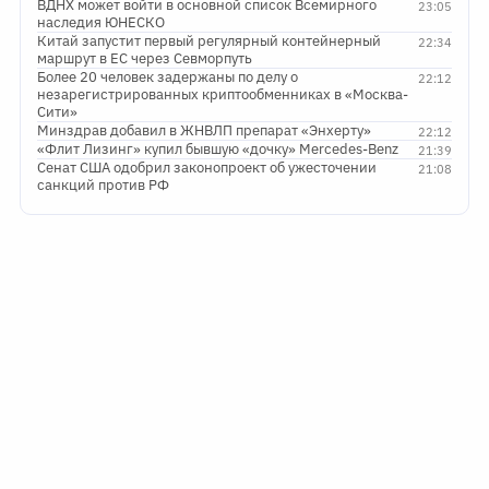
ВДНХ может войти в основной список Всемирного
23:05
наследия ЮНЕСКО
Китай запустит первый регулярный контейнерный
22:34
маршрут в ЕС через Севморпуть
Более 20 человек задержаны по делу о
22:12
незарегистрированных криптообменниках в «Москва-
Сити»
Минздрав добавил в ЖНВЛП препарат «Энхерту»
22:12
«Флит Лизинг» купил бывшую «дочку» Mercedes-Benz
21:39
Сенат США одобрил законопроект об ужесточении
21:08
санкций против РФ