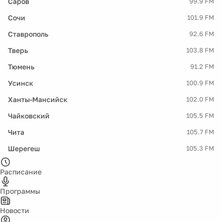
Саров
99.9 FM
Сочи
101.9 FM
Ставрополь
92.6 FM
Тверь
103.8 FM
Тюмень
91.2 FM
Усинск
100.9 FM
Ханты-Мансийск
102.0 FM
Чайковский
105.5 FM
Чита
105.7 FM
Шерегеш
105.3 FM
Расписание
Программы
Новости