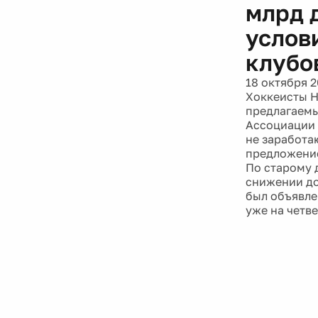
млрд 
услов
клубо
18 октября 2
Хоккеисты Н
предлагаемы
Ассоциации 
не заработа
предложение
По старому 
снижении до 
был объявле
уже на четв