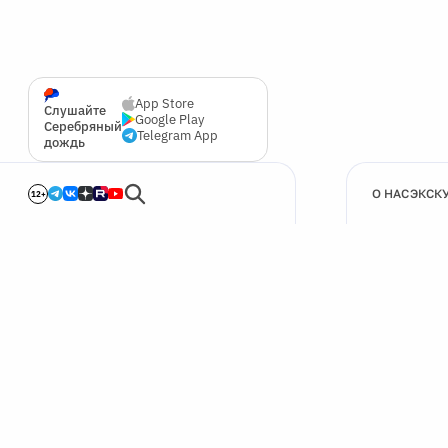
App Store
Слушайте
Google Play
Серебряный
Telegram App
дождь
О НАС
ЭКСК
12+
🍪
Мы используем cookie для улучшения работы сайта.