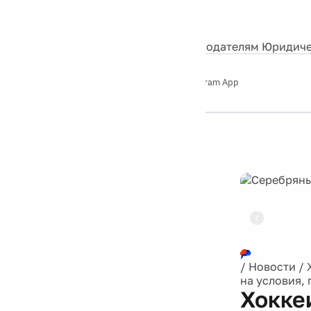
События
Контакты
О нас
Экскурсии
Silver Studio
Рекламодателям
Юридиче
Слушайте
App Store
Google Play
Telegram App
Серебряный
дождь
12+
Реклама
/
Новости
/
на условия,
Хокке