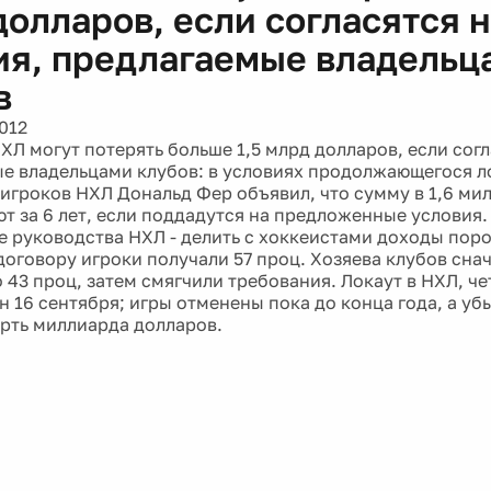
долларов, если согласятся 
ия, предлагаемые владельц
в
012
ХЛ могут потерять больше 1,5 млрд долларов, если согл
е владельцами клубов: в условиях продолжающегося ло
игроков НХЛ Дональд Фер объявил, что сумму в 1,6 ми
ют за 6 лет, если поддадутся на предложенные условия.
 руководства НХЛ - делить с хоккеистами доходы поров
договору игроки получали 57 проц. Хозяева клубов сна
43 проц, затем смягчили требования. Локаут в НХЛ, чет
н 16 сентября; игры отменены пока до конца года, а уб
ерть миллиарда долларов.