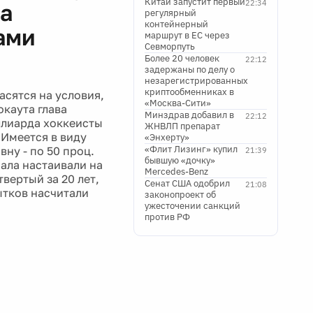
Китай запустит первый
22:34
на
регулярный
контейнерный
ами
маршрут в ЕС через
Севморпуть
Более 20 человек
22:12
задержаны по делу о
незарегистрированных
криптообменниках в
асятся на условия,
«Москва-Сити»
каута глава
Минздрав добавил в
22:12
ллиарда хоккеисты
ЖНВЛП препарат
 Имеется в виду
«Энхерту»
«Флит Лизинг» купил
ну - по 50 проц.
21:39
бывшую «дочку»
чала настаивали на
Mercedes-Benz
вертый за 20 лет,
Сенат США одобрил
21:08
ытков насчитали
законопроект об
ужесточении санкций
против РФ