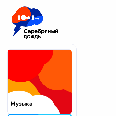
Москва 100.1 FM
Апатиты
Астрахань
Волгоград
Вологда
Екатеринбург
Иваново
Казань
Калининград
Калуга