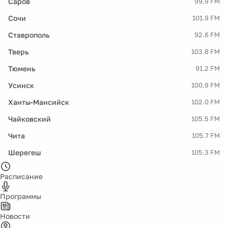
Саров
99.9 FM
Сочи
101.9 FM
Ставрополь
92.6 FM
Тверь
103.8 FM
Тюмень
91.2 FM
Усинск
100.9 FM
Ханты-Мансийск
102.0 FM
Чайковский
105.5 FM
Чита
105.7 FM
Шерегеш
105.3 FM
Расписание
Программы
Новости