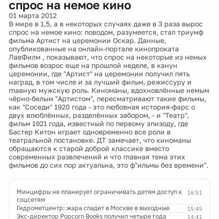
спрос на немое кино
01 марта 2012
В мире в 1,5, а в некоторых случаях даже в 3 раза вырос
спрос на немое кино: поводом, разумеется, стал триумф
фильма Артист на церемонии Оскар. Данные,
опубликованные на онлайн-портале кинопроката
ЛавФилм , показывают, что спрос на некоторые из немых
фильмов возрос еще на прошлой неделе, в канун
церемонии, где "Артист" на церемонии получил пять
наград, в том числе и за лучший фильм, режиссуру и
главную мужскую роль. Киноманы, вдохновлённые немым
чёрно-белым "Артистом", пересматривают такие фильмы,
как "Соседи" 1920 года - это любовная история-фарс о
двух влюблённых, разделённых забором, - и "Театр",
фильм 1921 года, известный по первому эпизоду, где
Бастер Китон играет одновременно все роли в
театральной постановке. ДТ замечает, что киноманы
обращаются к старой доброй классике вместо
современных развлечений и что главная тема этих
фильмов до сих пор актуальна, это ф"ильмы без времени".
Минцифры не планирует ограничивать детям доступ к
16:51
соцсетям
Гидрометцентр: жара спадет в Москве в выходные
15:45
Экс-директор Popcorn Books получил четыре года
14:41