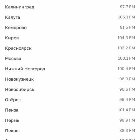
Калининград
97.7 FM
Калуга
106.1 FM
Кемерово
91.5 FM
Киров
104.3 FM
Красноярск
102.2 FM
Москва
100.1 FM
Нижний Новгород
100.4 FM
Новокузнецк
96.9 FM
Новосибирск
96.6 FM
Озёрск
95.4 FM
Пенза
101.4 FM
Пермь
98.9 FM
Псков
88.3 FM