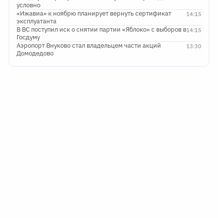
условно
«Ижавиа» к ноябрю планирует вернуть сертификат
14:15
эксплуатанта
В ВС поступил иск о снятии партии «Яблоко» с выборов в
14:15
Госдуму
Аэропорт Внуково стал владельцем части акций
13:30
Домодедово