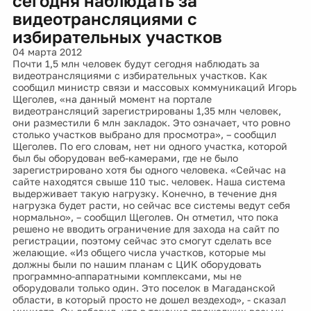
сегодня наблюдать за
видеотрансляциями с
избирательных участков
04 марта 2012
Почти 1,5 млн человек будут сегодня наблюдать за
видеотрансляциями с избирательных участков. Как
сообщил министр связи и массовых коммуникаций Игорь
Щеголев, «на данный момент на портале
видеотрансляций зарегистрированы 1,35 млн человек,
они разместили 6 млн закладок. Это означает, что ровно
столько участков выбрано для просмотра», – сообщил
Щеголев. По его словам, нет ни одного участка, которой
был бы оборудован веб-камерами, где не было
зарегистрировано хотя бы одного человека. «Сейчас на
сайте находятся свыше 110 тыс. человек. Наша система
выдерживает такую нагрузку. Конечно, в течение дня
нагрузка будет расти, но сейчас все системы ведут себя
нормально», – сообщил Щеголев. Он отметил, что пока
решено не вводить ограничение для захода на сайт по
регистрации, поэтому сейчас это смогут сделать все
желающие. «Из общего числа участков, которые мы
должны были по нашим планам с ЦИК оборудовать
программно-аппаратными комплексами, мы не
оборудовали только один. Это поселок в Магаданской
области, в который просто не дошел вездеход», - сказал