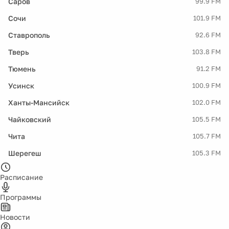
Саров
99.9 FM
Сочи
101.9 FM
Ставрополь
92.6 FM
Тверь
103.8 FM
Тюмень
91.2 FM
Усинск
100.9 FM
Ханты-Мансийск
102.0 FM
Чайковский
105.5 FM
Чита
105.7 FM
Шерегеш
105.3 FM
Расписание
Программы
Новости