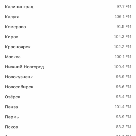
Калининград
97.7 FM
Калуга
106.1 FM
Кемерово
91.5 FM
Киров
104.3 FM
Красноярск
102.2 FM
Москва
100.1 FM
Нижний Новгород
100.4 FM
Новокузнецк
96.9 FM
Новосибирск
96.6 FM
Озёрск
95.4 FM
Пенза
101.4 FM
Пермь
98.9 FM
Псков
88.3 FM