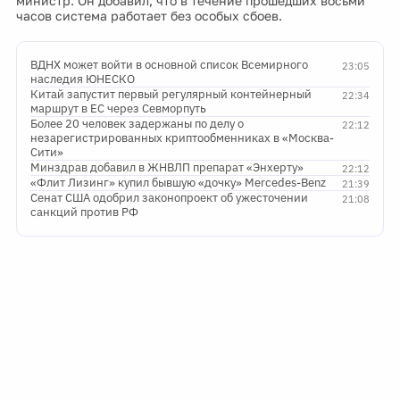
министр. Он добавил, что в течение прошедших восьми
часов система работает без особых сбоев.
ВДНХ может войти в основной список Всемирного
23:05
наследия ЮНЕСКО
Китай запустит первый регулярный контейнерный
22:34
маршрут в ЕС через Севморпуть
Более 20 человек задержаны по делу о
22:12
незарегистрированных криптообменниках в «Москва-
Сити»
Минздрав добавил в ЖНВЛП препарат «Энхерту»
22:12
«Флит Лизинг» купил бывшую «дочку» Mercedes-Benz
21:39
Сенат США одобрил законопроект об ужесточении
21:08
санкций против РФ