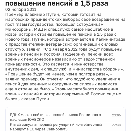
повышение пенсий в 1,5 раза
02 ноября 2011
Премьер Владимир Путин, который готовит на
мартовских президентских выборах свое возвращение на
пост главы государства, пообещал сотрудникам
Минобороны, МВД и спецслужб самое масштабное в
новой истории страны повышение пенсий в 1,5 раза с
Нового года. Путин, который встречается в Калининграде
с представителями ветеранских организаций силовых
структур, заявил: «С 1 января 2012 года будут повышены
военные пенсии и пособия. Подчеркну: пенсии всех
военных пенсионеров независимо от ведомственной
принадлежности. Это касается и министерства
внутренних дел, и спецслужб, и министерства обороны».
«Повышение будет не менее, чем в полтора раза», -
заявил премьер. Он отметил, что подобного увеличения
пенсий для военных и сотрудников силовых ведомств
еще в стране не было. «Столь масштабного повышения
военных пенсий в истории современной России еще не
было»,- сказал Путин.
ВДНХ может войти в основной список Всемирного
23:05
наследия ЮНЕСКО
Китай запустит первый регулярный контейнерный
22:34
маршрут в ЕС через Севморпуть