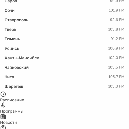
Саров
99.9 FM
Сочи
101.9 FM
Ставрополь
92.6 FM
Тверь
103.8 FM
Тюмень
91.2 FM
Усинск
100.9 FM
Ханты-Мансийск
102.0 FM
Чайковский
105.5 FM
Чита
105.7 FM
Шерегеш
105.3 FM
Расписание
Программы
Новости