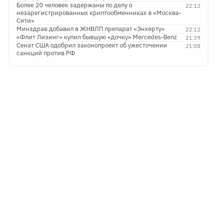
Более 20 человек задержаны по делу о
22:12
незарегистрированных криптообменниках в «Москва-
Сити»
Минздрав добавил в ЖНВЛП препарат «Энхерту»
22:12
«Флит Лизинг» купил бывшую «дочку» Mercedes-Benz
21:39
Сенат США одобрил законопроект об ужесточении
21:08
санкций против РФ