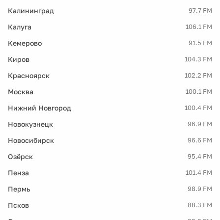
Калининград
97.7 FM
Калуга
106.1 FM
Кемерово
91.5 FM
Киров
104.3 FM
Красноярск
102.2 FM
Москва
100.1 FM
Нижний Новгород
100.4 FM
Новокузнецк
96.9 FM
Новосибирск
96.6 FM
Озёрск
95.4 FM
Пенза
101.4 FM
Пермь
98.9 FM
Псков
88.3 FM