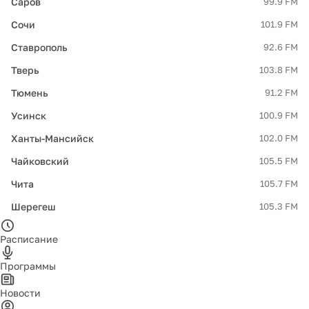
Саров
99.9 FM
Сочи
101.9 FM
Ставрополь
92.6 FM
Тверь
103.8 FM
Тюмень
91.2 FM
Усинск
100.9 FM
Ханты-Мансийск
102.0 FM
Чайковский
105.5 FM
Чита
105.7 FM
Шерегеш
105.3 FM
Расписание
Программы
Новости