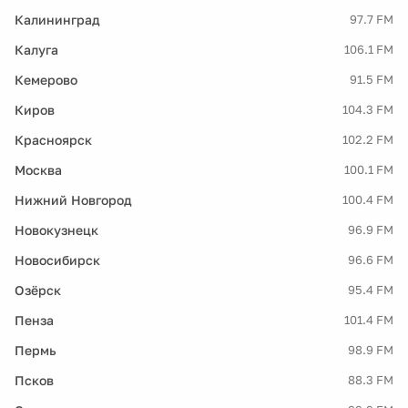
Калининград
97.7 FM
Калуга
106.1 FM
Кемерово
91.5 FM
Киров
104.3 FM
Красноярск
102.2 FM
Москва
100.1 FM
Нижний Новгород
100.4 FM
Новокузнецк
96.9 FM
Новосибирск
96.6 FM
Озёрск
95.4 FM
Пенза
101.4 FM
Пермь
98.9 FM
Псков
88.3 FM