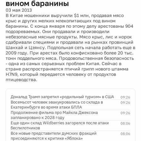
вином баранины
03 мая 2013
В Китае мошенники выручили $1 млн, продавая мясо
крыс и других мелких млекопитающих под вином
баранины. С конца января по этому делу арестованы 904
подозреваемых. Они продавали и производили
небезопасные мясные продукты. Мясо крыс, лис и норок
сдабривали специями и продавали на рынках провинций
Шанхай и Цзянсу. Подпольная сеть начала работать еще в
2009 году. При арестах было конфисковано более 20 тыс.
тонн поддельного мяса. Продовольственная безопасность
- одна из самых серьезных проблем Китая. Сейчас в
стране распространяется птичий грипп нового штамма
H7N9, который передается человеку от продуктов
птицеводства.
Дональд Трамп запретил «родильный туризм» в США
09:26
Восемьсот человек эвакуировались со склада в
09:26
Екатеринбурге во время атаки БПЛА
Продолжение фильма про Майкла Джексона
09:26
запланировано к 2028 году
Еще один склад Wildberries загорелся после атаки
08:06
беспилотников
Все новые представители думских фракций
08:06
присоединяются к критике «Яблока»