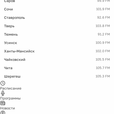
Саров
99.9 FM
Сочи
101.9 FM
Ставрополь
92.6 FM
Тверь
103.8 FM
Тюмень
91.2 FM
Усинск
100.9 FM
Ханты-Мансийск
102.0 FM
Чайковский
105.5 FM
Чита
105.7 FM
Шерегеш
105.3 FM
Расписание
Программы
Новости