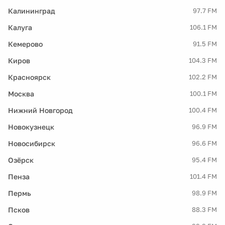
Калининград
97.7 FM
Калуга
106.1 FM
Кемерово
91.5 FM
Киров
104.3 FM
Красноярск
102.2 FM
Москва
100.1 FM
Нижний Новгород
100.4 FM
Новокузнецк
96.9 FM
Новосибирск
96.6 FM
Озёрск
95.4 FM
Пенза
101.4 FM
Пермь
98.9 FM
Псков
88.3 FM