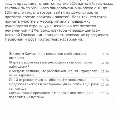
году к празднику готовятся только 52% жителей; год назад
таковых было 59%. Зато одновременно выросло с 10 до
16% число тех, кто готовы выйти на демонстрации
протеста против политики властей. Доля тех, кто готов
принять участие в мероприятиях в поддержку
руководства страны, уже несколько лет остается
неизменной – 17%. Замдиректора «Левада-центра»
Алексей Гражданкин связывает нежелание праздновать
Первомай и рост протестных настроений.
Жителям Камчатки на несколько дней отключат
11:26
интернет
Жару в Европе назвали рекордной за всю историю
11:26
наблюдений
В Госдуме заявили, что работников нельзя штрафовать
11:26
из их зарплаты
До 13 выросло число погибших в Нижнекамске
11:26
Продажи алкоголя в ресторанах упали почти в 1,5 раза
10:16
за полгода
Самый старый президент в мире уже два месяца не
10:16
появлялся на публике