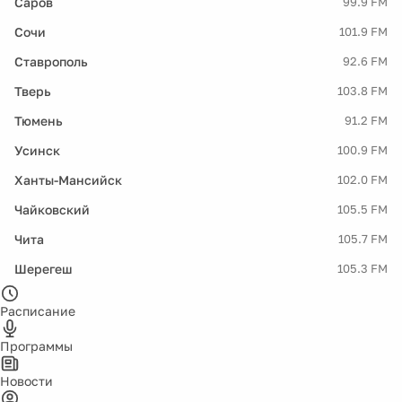
Саров
99.9 FM
Сочи
101.9 FM
Ставрополь
92.6 FM
Тверь
103.8 FM
Тюмень
91.2 FM
Усинск
100.9 FM
Ханты-Мансийск
102.0 FM
Чайковский
105.5 FM
Чита
105.7 FM
Шерегеш
105.3 FM
Расписание
Программы
Новости