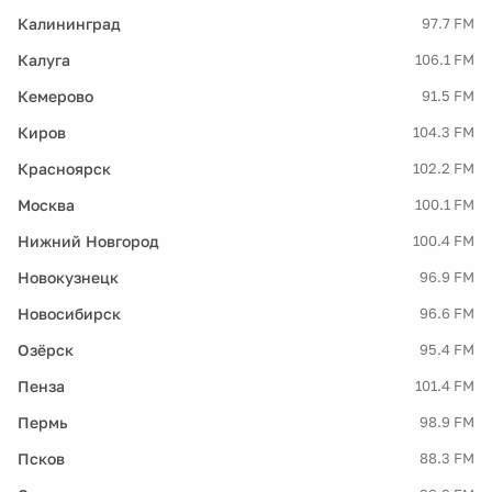
Калининград
97.7 FM
Калуга
106.1 FM
Кемерово
91.5 FM
Киров
104.3 FM
Красноярск
102.2 FM
Москва
100.1 FM
Нижний Новгород
100.4 FM
Новокузнецк
96.9 FM
Новосибирск
96.6 FM
Озёрск
95.4 FM
Пенза
101.4 FM
Пермь
98.9 FM
Псков
88.3 FM