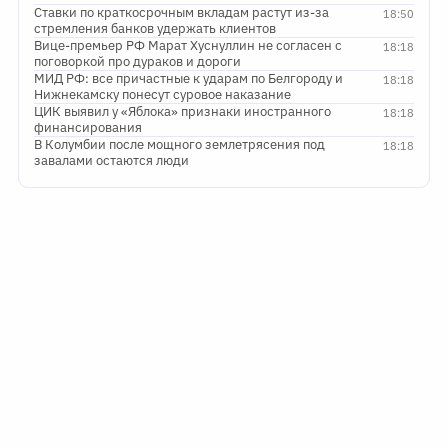
Ставки по краткосрочным вкладам растут из-за
18:50
стремления банков удержать клиентов
Вице-премьер РФ Марат Хуснуллин не согласен с
18:18
поговоркой про дураков и дороги
МИД РФ: все причастные к ударам по Белгороду и
18:18
Нижнекамску понесут суровое наказание
ЦИК выявил у «Яблока» признаки иностранного
18:18
финансирования
В Колумбии после мощного землетрясения под
18:18
завалами остаются люди