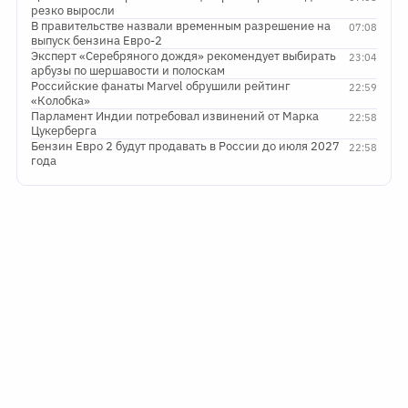
резко выросли
В правительстве назвали временным разрешение на
07:08
выпуск бензина Евро-2
Эксперт «Серебряного дождя» рекомендует выбирать
23:04
арбузы по шершавости и полоскам
Российские фанаты Marvel обрушили рейтинг
22:59
«Колобка»
Парламент Индии потребовал извинений от Марка
22:58
Цукерберга
Бензин Евро 2 будут продавать в России до июля 2027
22:58
года