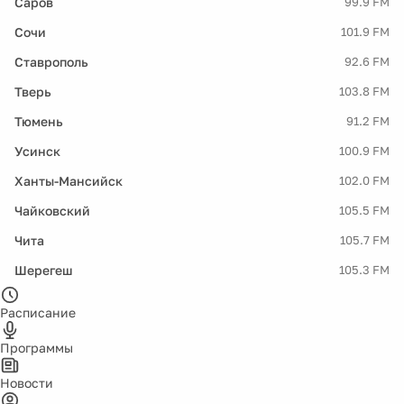
Саров
99.9 FM
Сочи
101.9 FM
Ставрополь
92.6 FM
Тверь
103.8 FM
Тюмень
91.2 FM
Усинск
100.9 FM
Ханты-Мансийск
102.0 FM
Чайковский
105.5 FM
Чита
105.7 FM
Шерегеш
105.3 FM
Расписание
Программы
Новости