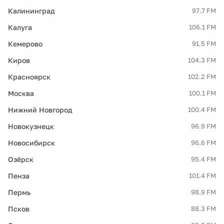
Калининград
97.7 FM
Калуга
106.1 FM
Кемерово
91.5 FM
Киров
104.3 FM
Красноярск
102.2 FM
Москва
100.1 FM
Нижний Новгород
100.4 FM
Новокузнецк
96.9 FM
Новосибирск
96.6 FM
Озёрск
95.4 FM
Пенза
101.4 FM
Пермь
98.9 FM
Псков
88.3 FM