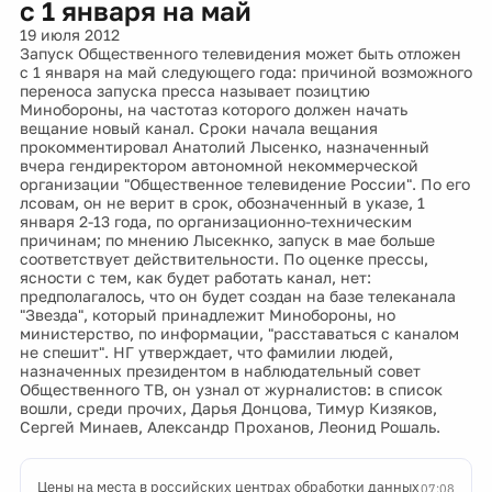
с 1 января на май
19 июля 2012
Запуск Общественного телевидения может быть отложен
с 1 января на май следующего года: причиной возможного
переноса запуска пресса называет позицтию
Минобороны, на частотаз которого должен начать
вещание новый канал. Сроки начала вещания
прокомментировал Анатолий Лысенко, назначенный
вчера гендиректором автономной некоммерческой
организации "Общественное телевидение России". По его
лсовам, он не верит в срок, обозначенный в указе, 1
января 2-13 года, по организационно-техническим
причинам; по мнению Лысекнко, запуск в мае больше
соответствует действительности. По оценке прессы,
ясности с тем, как будет работать канал, нет:
предполагалось, что он будет создан на базе телеканала
"Звезда", который принадлежит Минобороны, но
министерство, по информации, "расставаться с каналом
не спешит". НГ утверждает, что фамилии людей,
назначенных президентом в наблюдательный совет
Общественного ТВ, он узнал от журналистов: в список
вошли, среди прочих, Дарья Донцова, Тимур Кизяков,
Сергей Минаев, Александр Проханов, Леонид Рошаль.
Цены на места в российских центрах обработки данных
07:08