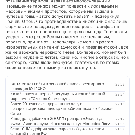
повышение тарифов, назвав его необоснованным.
"Повышение тарифов может привести к локальным и
массовым акциям протестов, которые мы видели в
нулевые годы, - этого допустить нельзя", - подчеркнул
Грачев. О том, что противодействие инфляции было лишь
формальным поводом для переноса роста тарифов на
лето, эксперты говорили еще в прошлом году. Теперь они
уверены, что российским властям, не желавшим,
вероятно, принимать непопулярные меры в разгар
избирательных кампаний (думской и президентской), все
же не избежать народного гнева. Во-первых, момент был
выбран неудачно: летом, конечно, многие в отпусках, но к
сентябрю, когда люди вернутся, платежки в почтовых
ящиках незамеченными уже не останутся.
ВДНХ может войти в основной список Всемирного
23:05
наследия ЮНЕСКО
Китай запустит первый регулярный контейнерный
22:34
маршрут в ЕС через Севморпуть
Более 20 человек задержаны по делу о
22:12
незарегистрированных криптообменниках в «Москва-
Сити»
Минздрав добавил в ЖНВЛП препарат «Энхерту»
22:12
«Флит Лизинг» купил бывшую «дочку» Mercedes-Benz
21:39
Сенат США одобрил законопроект об ужесточении
21:08
санкций против РФ