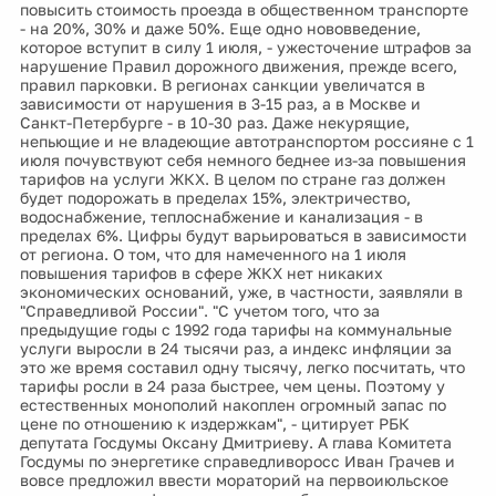
повысить стоимость проезда в общественном транспорте
- на 20%, 30% и даже 50%. Еще одно нововведение,
которое вступит в силу 1 июля, - ужесточение штрафов за
нарушение Правил дорожного движения, прежде всего,
правил парковки. В регионах санкции увеличатся в
зависимости от нарушения в 3-15 раз, а в Москве и
Санкт-Петербурге - в 10-30 раз. Даже некурящие,
непьющие и не владеющие автотранспортом россияне с 1
июля почувствуют себя немного беднее из-за повышения
тарифов на услуги ЖКХ. В целом по стране газ должен
будет подорожать в пределах 15%, электричество,
водоснабжение, теплоснабжение и канализация - в
пределах 6%. Цифры будут варьироваться в зависимости
от региона. О том, что для намеченного на 1 июля
повышения тарифов в сфере ЖКХ нет никаких
экономических оснований, уже, в частности, заявляли в
"Справедливой России". "С учетом того, что за
предыдущие годы с 1992 года тарифы на коммунальные
услуги выросли в 24 тысячи раз, а индекс инфляции за
это же время составил одну тысячу, легко посчитать, что
тарифы росли в 24 раза быстрее, чем цены. Поэтому у
естественных монополий накоплен огромный запас по
цене по отношению к издержкам", - цитирует РБК
депутата Госдумы Оксану Дмитриеву. А глава Комитета
Госдумы по энергетике справедливоросс Иван Грачев и
вовсе предложил ввести мораторий на первоиюльское