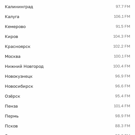
Калининград
97.7 FM
Калуга
106.1 FM
Кемерово
91.5 FM
Киров
104.3 FM
Красноярск
102.2 FM
Москва
100.1 FM
Нижний Новгород
100.4 FM
Новокузнецк
96.9 FM
Новосибирск
96.6 FM
Озёрск
95.4 FM
Пенза
101.4 FM
Пермь
98.9 FM
Псков
88.3 FM