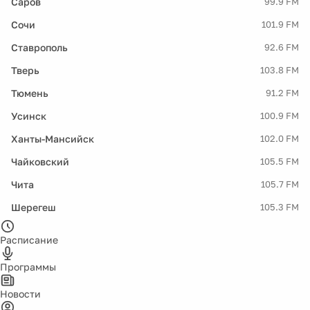
Саров
99.9 FM
Сочи
101.9 FM
Ставрополь
92.6 FM
Тверь
103.8 FM
Тюмень
91.2 FM
Усинск
100.9 FM
Ханты-Мансийск
102.0 FM
Чайковский
105.5 FM
Чита
105.7 FM
Шерегеш
105.3 FM
Расписание
Программы
Новости