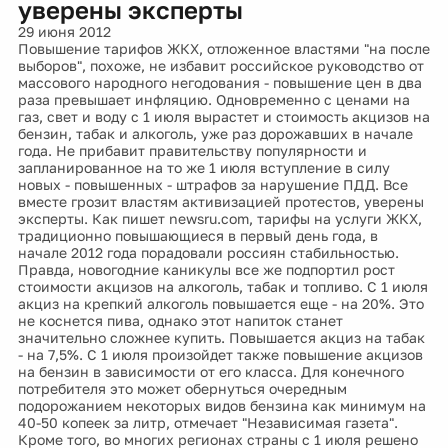
уверены эксперты
29 июня 2012
Повышение тарифов ЖКХ, отложенное властями "на после
выборов", похоже, не избавит российское руководство от
массового народного негодования - повышение цен в два
раза превышает инфляцию. Одновременно с ценами на
газ, свет и воду с 1 июля вырастет и стоимость акцизов на
бензин, табак и алкоголь, уже раз дорожавших в начале
года. Не прибавит правительству популярности и
запланированное на то же 1 июля вступление в силу
новых - повышенных - штрафов за нарушение ПДД. Все
вместе грозит властям активизацией протестов, уверены
эксперты. Как пишет newsru.com, тарифы на услуги ЖКХ,
традиционно повышающиеся в первый день года, в
начале 2012 года порадовали россиян стабильностью.
Правда, новогодние каникулы все же подпортил рост
стоимости акцизов на алкоголь, табак и топливо. С 1 июля
акциз на крепкий алкоголь повышается еще - на 20%. Это
не коснется пива, однако этот напиток станет
значительно сложнее купить. Повышается акциз на табак
- на 7,5%. С 1 июля произойдет также повышение акцизов
на бензин в зависимости от его класса. Для конечного
потребителя это может обернуться очередным
подорожанием некоторых видов бензина как минимум на
40-50 копеек за литр, отмечает "Независимая газета".
Кроме того, во многих регионах страны с 1 июля решено