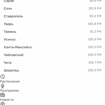
Саров
99.9 FM
Сочи
101.9 FM
Ставрополь
92.6 FM
Тверь
103.8 FM
Тюмень
91.2 FM
Усинск
100.9 FM
Ханты-Мансийск
102.0 FM
Чайковский
105.5 FM
Чита
105.7 FM
Шерегеш
105.3 FM
Расписание
Программы
Новости