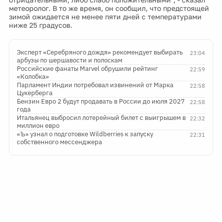
метеоролог. В то же время, он сообщил, что предстоящей
зимой ожидается не менее пяти дней с температурами
ниже 25 градусов.
Эксперт «Серебряного дождя» рекомендует выбирать
23:04
арбузы по шершавости и полоскам
Российские фанаты Marvel обрушили рейтинг
22:59
«Колобка»
Парламент Индии потребовал извинений от Марка
22:58
Цукерберга
Бензин Евро 2 будут продавать в России до июля 2027
22:58
года
Итальянец выбросил лотерейный билет с выигрышем в
22:32
миллион евро
«Ъ» узнал о подготовке Wildberries к запуску
22:31
собственного мессенджера