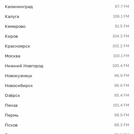
Калининград
97.7 FM
Калуга
106.1 FM
Кемерово
91.5 FM
Киров
104.3 FM
Красноярск
102.2 FM
Москва
100.1 FM
Нижний Новгород
100.4 FM
Новокузнецк
96.9 FM
Новосибирск
96.6 FM
Озёрск
95.4 FM
Пенза
101.4 FM
Пермь
98.9 FM
Псков
88.3 FM