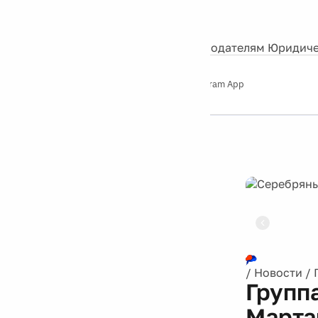
События
Контакты
О нас
Экскурсии
Silver Studio
Рекламодателям
Юридиче
Слушайте
App Store
Google Play
Telegram App
Серебряный
дождь
12+
Реклама
/
Новости
/
Групп
Марта