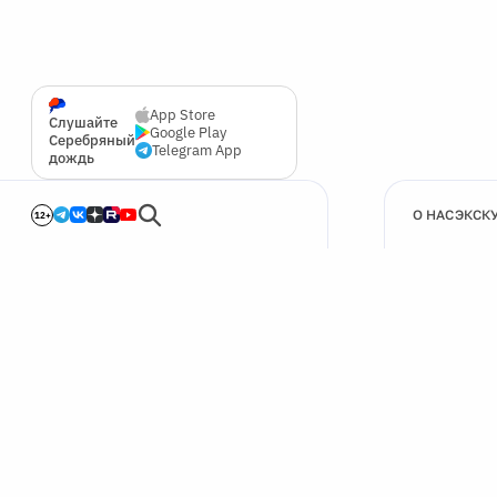
App Store
Слушайте
Google Play
Серебряный
Telegram App
дождь
О НАС
ЭКСК
12+
🍪
Мы используем cookie для улучшения работы сайта.