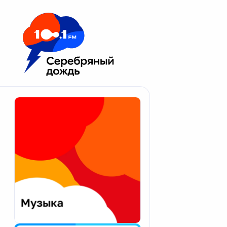
Москва 100.1 FM
Апатиты
Астрахань
Волгоград
Вологда
Екатеринбург
Иваново
Казань
Калининград
Калуга