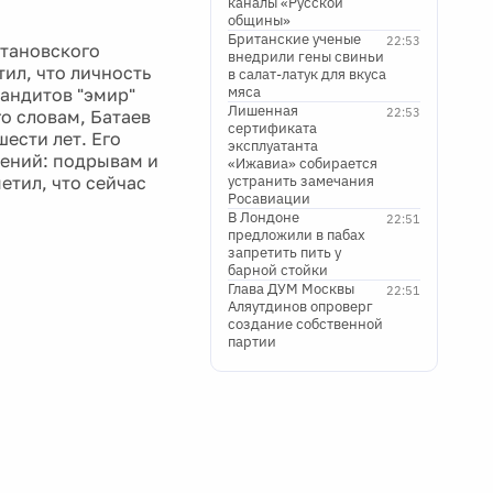
каналы «Русской
общины»
Британские ученые
22:53
ртановского
внедрили гены свиньи
ил, что личность
в салат-латук для вкуса
мяса
бандитов "эмир"
Лишенная
22:53
о словам, Батаев
сертификата
ести лет. Его
эксплуатанта
лений: подрывам и
«Ижавиа» собирается
тил, что сейчас
устранить замечания
Росавиации
В Лондоне
22:51
предложили в пабах
запретить пить у
барной стойки
Глава ДУМ Москвы
22:51
Аляутдинов опроверг
создание собственной
партии