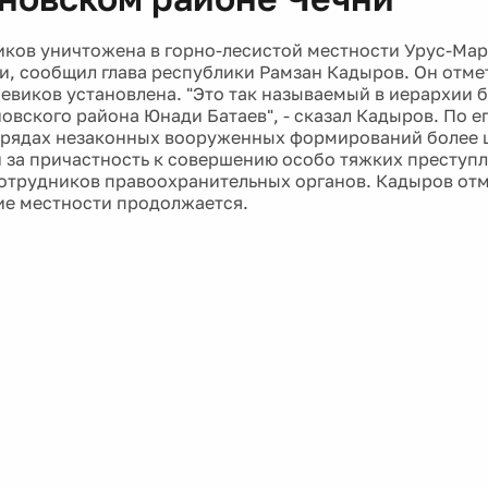
иков уничтожена в горно-лесистой местности Урус-Ма
и, сообщил глава республики Рамзан Кадыров. Он отмет
оевиков установлена. "Это так называемый в иерархии 
овского района Юнади Батаев", - сказал Кадыров. По ег
 рядах незаконных вооруженных формирований более ш
 за причастность к совершению особо тяжких преступ
отрудников правоохранительных органов. Кадыров отме
е местности продолжается.