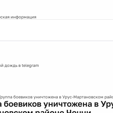
ская информация
Группа боевиков уничтожена в Урус-Мартановском рай
а боевиков уничтожена в Ур
новском районе Чечни