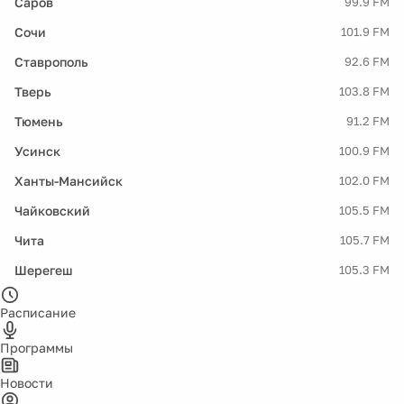
Саров
99.9 FM
Сочи
101.9 FM
Ставрополь
92.6 FM
Тверь
103.8 FM
Тюмень
91.2 FM
Усинск
100.9 FM
Ханты-Мансийск
102.0 FM
Чайковский
105.5 FM
Чита
105.7 FM
Шерегеш
105.3 FM
Расписание
Программы
Новости