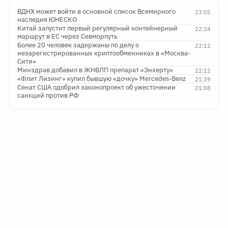
ВДНХ может войти в основной список Всемирного
23:05
наследия ЮНЕСКО
Китай запустит первый регулярный контейнерный
22:34
маршрут в ЕС через Севморпуть
Более 20 человек задержаны по делу о
22:12
незарегистрированных криптообменниках в «Москва-
Сити»
Минздрав добавил в ЖНВЛП препарат «Энхерту»
22:12
«Флит Лизинг» купил бывшую «дочку» Mercedes-Benz
21:39
Сенат США одобрил законопроект об ужесточении
21:08
санкций против РФ