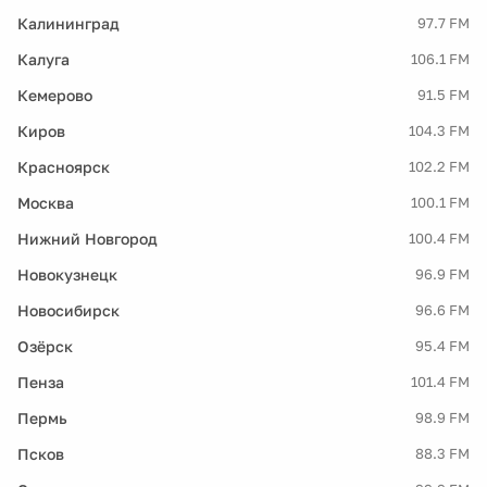
Калининград
97.7 FM
Калуга
106.1 FM
Кемерово
91.5 FM
Киров
104.3 FM
Красноярск
102.2 FM
Москва
100.1 FM
Нижний Новгород
100.4 FM
Новокузнецк
96.9 FM
Новосибирск
96.6 FM
Озёрск
95.4 FM
Пенза
101.4 FM
Пермь
98.9 FM
Псков
88.3 FM