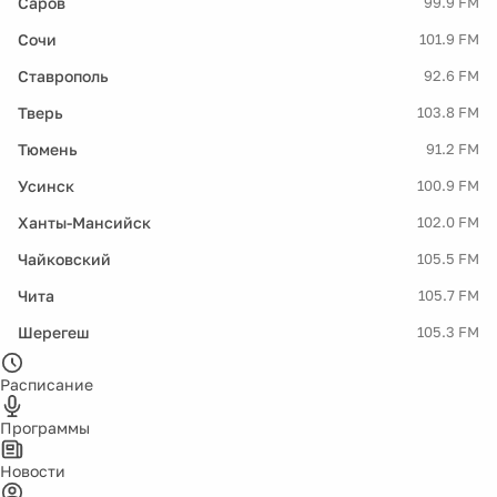
Саров
99.9 FM
Сочи
101.9 FM
Ставрополь
92.6 FM
Тверь
103.8 FM
Тюмень
91.2 FM
Усинск
100.9 FM
Ханты-Мансийск
102.0 FM
Чайковский
105.5 FM
Чита
105.7 FM
Шерегеш
105.3 FM
Расписание
Программы
Новости