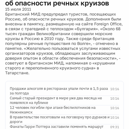
об опасности речных круизов
15 июля 2011
Британский МИД предупредил туристов, посещающих
Россию, об опасности речных круизов. Дополнения были
внесены в памятку, размещенную на сайте Foreign Office,
в связи с трагедией с теплоходом «Булгария». «Около 68
тысяч граждан Великобритании совершили морские
круизы в Россию в 2010 году. Также среди британцев
популярны речные путешествия по Волге», - отмечено в
памятке. «Желательно пользоваться услугами известных
организаторов круизов, обладающих заслуживающим
доверия опытом в области обеспечения безопасности», -
советуют в британском МИД, напоминая о «крушении
старого и переполненного круизного судна» в
Татарстане.
Продажи алкоголя в ресторанах упали почти в 1,5 раза
10:16
за полгода
Самый старый президент в мире уже два месяца не
10:16
появлялся на публике
12 человек погибли при атаке беспилотников на
10:16
Нижнекамск
В правительстве посетовали на поговорку про дураков и
10:16
дороги
Фанаты Гарри Поттера заставили поменять маршрут
09:31