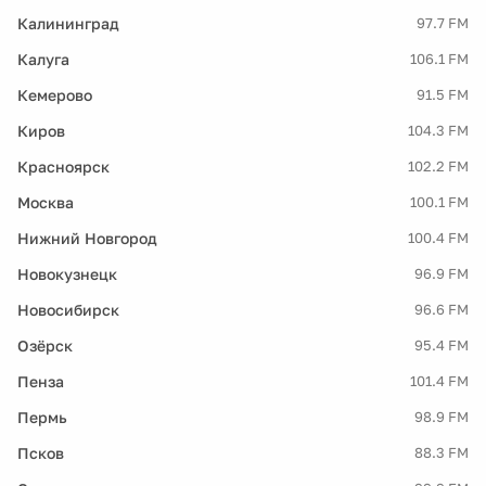
Калининград
97.7 FM
Калуга
106.1 FM
Кемерово
91.5 FM
Киров
104.3 FM
Красноярск
102.2 FM
Москва
100.1 FM
Нижний Новгород
100.4 FM
Новокузнецк
96.9 FM
Новосибирск
96.6 FM
Озёрск
95.4 FM
Пенза
101.4 FM
Пермь
98.9 FM
Псков
88.3 FM