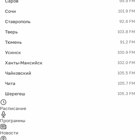
Саров
99.9 FM
Сочи
101.9 FM
Ставрополь
92.6 FM
Тверь
103.8 FM
Тюмень
91.2 FM
Усинск
100.9 FM
Ханты-Мансийск
102.0 FM
Чайковский
105.5 FM
Чита
105.7 FM
Шерегеш
105.3 FM
Расписание
Программы
Новости