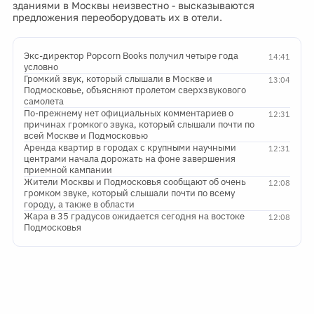
зданиями в Москвы неизвестно - высказываются
предложения переоборудовать их в отели.
Экс-директор Popcorn Books получил четыре года
14:41
условно
Громкий звук, который слышали в Москве и
13:04
Подмосковье, объясняют пролетом сверхзвукового
самолета
По-прежнему нет официальных комментариев о
12:31
причинах громкого звука, который слышали почти по
всей Москве и Подмосковью
Аренда квартир в городах с крупными научными
12:31
центрами начала дорожать на фоне завершения
приемной кампании
Жители Москвы и Подмосковья сообщают об очень
12:08
громком звуке, который слышали почти по всему
городу, а также в области
Жара в 35 градусов ожидается сегодня на востоке
12:08
Подмосковья