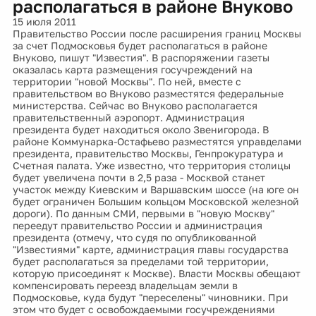
располагаться в районе Внуково
15 июля 2011
Правительство России после расширения границ Москвы
за счет Подмосковья будет располагаться в районе
Внуково, пишут "Известия". В распоряжении газеты
оказалась карта размещения госучреждений на
территории "новой Москвы". По ней, вместе с
правительством во Внуково разместятся федеральные
министерства. Сейчас во Внуково располагается
правительственный аэропорт. Администрация
президента будет находиться около Звенигорода. В
районе Коммунарка-Остафьево разместятся управделами
президента, правительство Москвы, Генпрокуратура и
Счетная палата. Уже известно, что территория столицы
будет увеличена почти в 2,5 раза - Москвой станет
участок между Киевским и Варшавским шоссе (на юге он
будет ограничен Большим кольцом Московской железной
дороги). По данным СМИ, первыми в "новую Москву"
переедут правительство России и администрация
президента (отмечу, что судя по опубликованной
"Известиями" карте, администрация главы государства
будет располагаться за пределами той территории,
которую присоединят к Москве). Власти Москвы обещают
компенсировать переезд владельцам земли в
Подмосковье, куда будут "переселены" чиновники. При
этом что будет с освобождаемыми госучреждениями