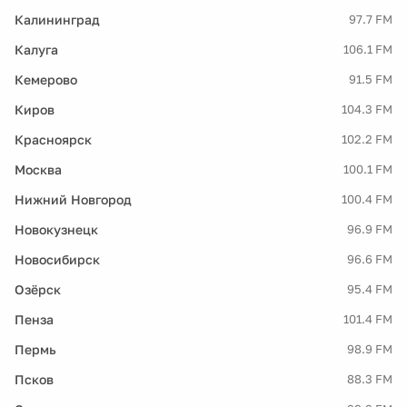
Калининград
97.7 FM
Калуга
106.1 FM
Кемерово
91.5 FM
Киров
104.3 FM
Красноярск
102.2 FM
Москва
100.1 FM
Нижний Новгород
100.4 FM
Новокузнецк
96.9 FM
Новосибирск
96.6 FM
Озёрск
95.4 FM
Пенза
101.4 FM
Пермь
98.9 FM
Псков
88.3 FM