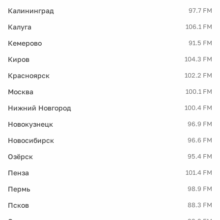
Калининград
97.7 FM
Калуга
106.1 FM
Кемерово
91.5 FM
Киров
104.3 FM
Красноярск
102.2 FM
Москва
100.1 FM
Нижний Новгород
100.4 FM
Новокузнецк
96.9 FM
Новосибирск
96.6 FM
Озёрск
95.4 FM
Пенза
101.4 FM
Пермь
98.9 FM
Псков
88.3 FM