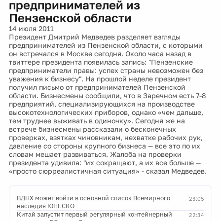
предпринимателей из
Пензенской области
14 июля 2011
Президент Дмитрий Медведев разделяет взгляды
предпринимателей из Пензенской области, с которыми
он встречался в Москве сегодня. Около часа назад в
твиттере президента появилась запись: "Пензенские
предприниматели правы: успех страны невозможен без
уважения к бизнесу". На прошлой неделе президент
получил письмо от предпринимателей Пензенской
области. Бизнесмены сообщили, что в Заречном есть 7-8
предприятий, специализирующихся на производстве
высокотехнологических приборов, однако «чем дальше,
тем труднее выживать в одиночку». Сегодня же на
встрече бизнесмены рассказали о бесконечных
проверках, взятках чиновникам, нехватке рабочих рук,
давление со стороны крупного бизнеса — все это по их
словам мешает развиваться. Жалоба на проверки
президента удивила: "их сокращают, а их все больше —
«просто сюрреалистичная ситуация» - сказал Медведев.
ВДНХ может войти в основной список Всемирного
23:05
наследия ЮНЕСКО
Китай запустит первый регулярный контейнерный
22:34