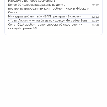
маршрут в ЕС через Севморпуть
Более 20 человек задержаны по делу о
22:12
незарегистрированных криптообменниках в «Москва-
Сити»
Минздрав добавил в ЖНВЛП препарат «Энхерту»
22:12
«Флит Лизинг» купил бывшую «дочку» Mercedes-Benz
21:39
Сенат США одобрил законопроект об ужесточении
21:08
санкций против РФ