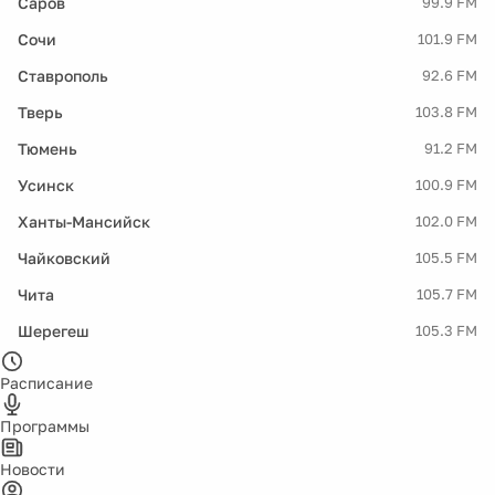
Саров
99.9 FM
Сочи
101.9 FM
Ставрополь
92.6 FM
Тверь
103.8 FM
Тюмень
91.2 FM
Усинск
100.9 FM
Ханты-Мансийск
102.0 FM
Чайковский
105.5 FM
Чита
105.7 FM
Шерегеш
105.3 FM
Расписание
Программы
Новости