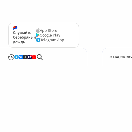
App Store
Слушайте
Google Play
Серебряный
Telegram App
дождь
О НАС
ЭКСК
12+
🍪
Мы используем cookie для улучшения работы сайта.