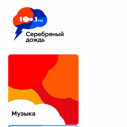
Москва 100.1 FM
Апатиты
Астрахань
Волгоград
Вологда
Екатеринбург
Иваново
Казань
Калининград
Калуга