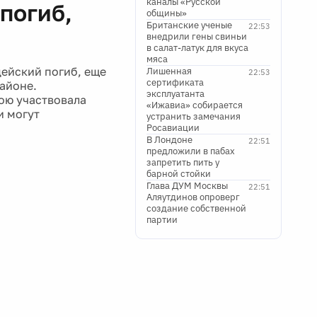
каналы «Русской
погиб,
общины»
Британские ученые
22:53
внедрили гены свиньи
в салат-латук для вкуса
мяса
ейский погиб, еще
Лишенная
22:53
сертификата
айоне.
эксплуатанта
ою участвовала
«Ижавиа» собирается
и могут
устранить замечания
Росавиации
В Лондоне
22:51
предложили в пабах
запретить пить у
барной стойки
Глава ДУМ Москвы
22:51
Аляутдинов опроверг
создание собственной
партии