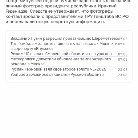
конце минувшей недели. В числе задержанных оказались
личный фотограф президента республики Ираклий
Геденидзе. Следствие утверждает, что фотографы
контактировали с представителями ГРУ Генштаба ВС РФ
и передавали некую секретную информацию.
Владимир Путин разрешил приватизацию Шереметьево
07:05
Т.н. бомбилам запретят таксовать на вокзалах Москвы и
07:05
в аэропорту «Внуково»
Режим ЧС ввели в Смоленской области из-за урагана
07:05
Метеорологи допустили обновление температурного
07:05
рекорда в Москве
Руслан Терновой взял свое второе золото ЧЕ-2026
23:08
YouTube заблокировал каналы «Русской общины»
23:08