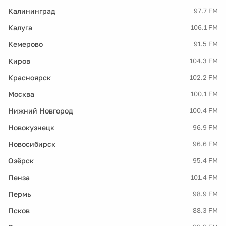
Калининград
97.7 FM
Калуга
106.1 FM
Кемерово
91.5 FM
Киров
104.3 FM
Красноярск
102.2 FM
Москва
100.1 FM
Нижний Новгород
100.4 FM
Новокузнецк
96.9 FM
Новосибирск
96.6 FM
Озёрск
95.4 FM
Пенза
101.4 FM
Пермь
98.9 FM
Псков
88.3 FM