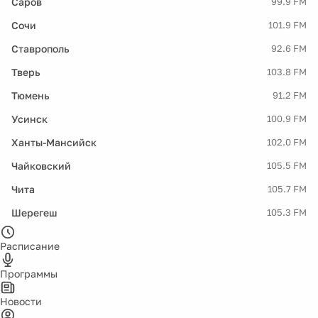
Саров
99.9 FM
Сочи
101.9 FM
Ставрополь
92.6 FM
Тверь
103.8 FM
Тюмень
91.2 FM
Усинск
100.9 FM
Ханты-Мансийск
102.0 FM
Чайковский
105.5 FM
Чита
105.7 FM
Шерегеш
105.3 FM
Расписание
Программы
Новости