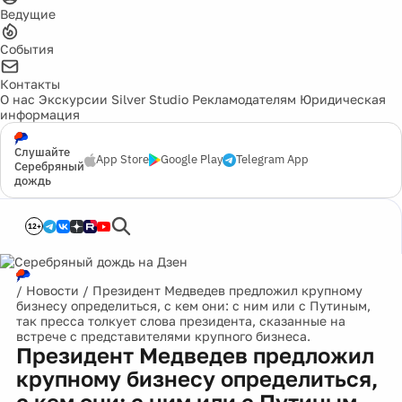
Ведущие
События
Контакты
О нас
Экскурсии
Silver Studio
Рекламодателям
Юридическая
информация
Слушайте
App Store
Google Play
Telegram App
Серебряный
дождь
12+
/
Новости
/
Президент Медведев предложил крупному
бизнесу определиться, с кем они: с ним или с Путиным,
так пресса толкует слова президента, сказанные на
встрече с представителями крупного бизнеса.
Президент Медведев предложил
крупному бизнесу определиться,
с кем они: с ним или с Путиным,