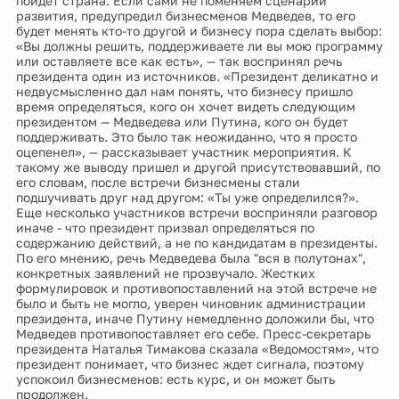
пойдет страна. Если сами не поменяем сценарий
развития, предупредил бизнесменов Медведев, то его
будет менять кто-то другой и бизнесу пора сделать выбор:
«Вы должны решить, поддерживаете ли вы мою программу
или оставляете все как есть», — так воспринял речь
президента один из источников. «Президент деликатно и
недвусмысленно дал нам понять, что бизнесу пришло
время определяться, кого он хочет видеть следующим
президентом — Медведева или Путина, кого он будет
поддерживать. Это было так неожиданно, что я просто
оцепенел», — рассказывает участник мероприятия. К
такому же выводу пришел и другой присутствовавший, по
его словам, после встречи бизнесмены стали
подшучивать друг над другом: «Ты уже определился?».
Еще несколько участников встречи восприняли разговор
иначе - что президент призвал определяться по
содержанию действий, а не по кандидатам в президенты.
По его мнению, речь Медведева была "вся в полутонах",
конкретных заявлений не прозвучало. Жестких
формулировок и противопоставлений на этой встрече не
было и быть не могло, уверен чиновник администрации
президента, иначе Путину немедленно доложили бы, что
Медведев противопоставляет его себе. Пресс-секретарь
президента Наталья Тимакова сказала «Ведомостям», что
президент понимает, что бизнес ждет сигнала, поэтому
успокоил бизнесменов: есть курс, и он может быть
продолжен.