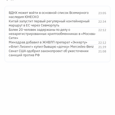
ВДНХ может войти в основной список Всемирного
23:05
наследия ЮНЕСКО
Китай запустит первый регулярный контейнерный
22:34
маршрут в ЕС через Севморпуть
Более 20 человек задержаны по делу о
22:12
незарегистрированных криптообменниках в «Москва-
Сити»
Минздрав добавил в ЖНВЛП препарат «Энхерту»
22:12
«Флит Лизинг» купил бывшую «дочку» Mercedes-Benz
21:39
Сенат США одобрил законопроект об ужесточении
21:08
санкций против РФ