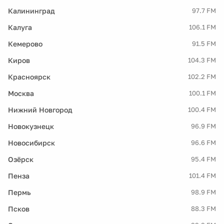
Калининград
97.7 FM
Калуга
106.1 FM
Кемерово
91.5 FM
Киров
104.3 FM
Красноярск
102.2 FM
Москва
100.1 FM
Нижний Новгород
100.4 FM
Новокузнецк
96.9 FM
Новосибирск
96.6 FM
Озёрск
95.4 FM
Пенза
101.4 FM
Пермь
98.9 FM
Псков
88.3 FM