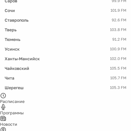
Саров
99.9 FM
Сочи
101.9 FM
Ставрополь
92.6 FM
Тверь
103.8 FM
Тюмень
91.2 FM
Усинск
100.9 FM
Ханты-Мансийск
102.0 FM
Чайковский
105.5 FM
Чита
105.7 FM
Шерегеш
105.3 FM
Расписание
Программы
Новости