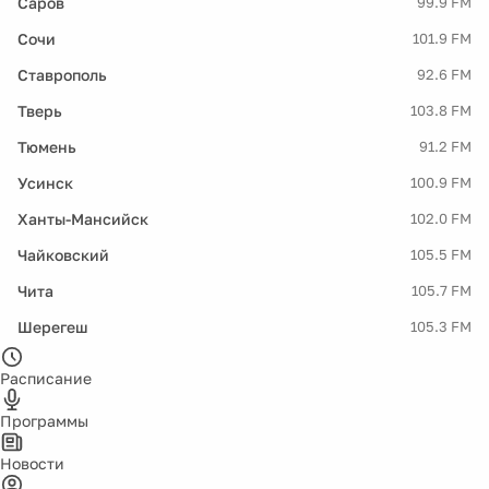
Саров
99.9 FM
Сочи
101.9 FM
Ставрополь
92.6 FM
Тверь
103.8 FM
Тюмень
91.2 FM
Усинск
100.9 FM
Ханты-Мансийск
102.0 FM
Чайковский
105.5 FM
Чита
105.7 FM
Шерегеш
105.3 FM
Расписание
Программы
Новости