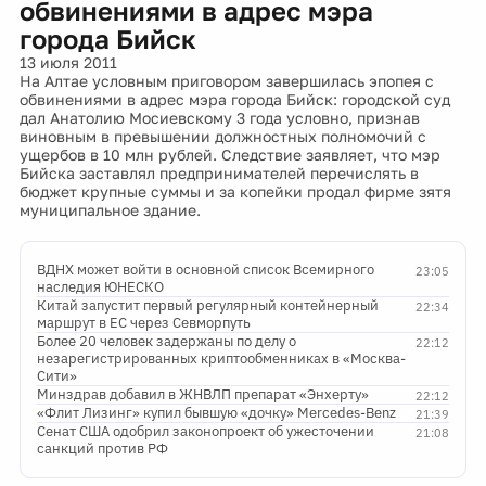
обвинениями в адрес мэра
города Бийск
13 июля 2011
На Алтае условным приговором завершилась эпопея с
обвинениями в адрес мэра города Бийск: городской суд
дал Анатолию Мосиевскому 3 года условно, признав
виновным в превышении должностных полномочий с
ущербов в 10 млн рублей. Следствие заявляет, что мэр
Бийска заставлял предпринимателей перечислять в
бюджет крупные суммы и за копейки продал фирме зятя
муниципальное здание.
ВДНХ может войти в основной список Всемирного
23:05
наследия ЮНЕСКО
Китай запустит первый регулярный контейнерный
22:34
маршрут в ЕС через Севморпуть
Более 20 человек задержаны по делу о
22:12
незарегистрированных криптообменниках в «Москва-
Сити»
Минздрав добавил в ЖНВЛП препарат «Энхерту»
22:12
«Флит Лизинг» купил бывшую «дочку» Mercedes-Benz
21:39
Сенат США одобрил законопроект об ужесточении
21:08
санкций против РФ