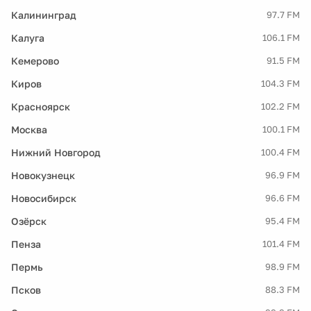
Калининград
97.7 FM
Калуга
106.1 FM
Кемерово
91.5 FM
Киров
104.3 FM
Красноярск
102.2 FM
Москва
100.1 FM
Нижний Новгород
100.4 FM
Новокузнецк
96.9 FM
Новосибирск
96.6 FM
Озёрск
95.4 FM
Пенза
101.4 FM
Пермь
98.9 FM
Псков
88.3 FM