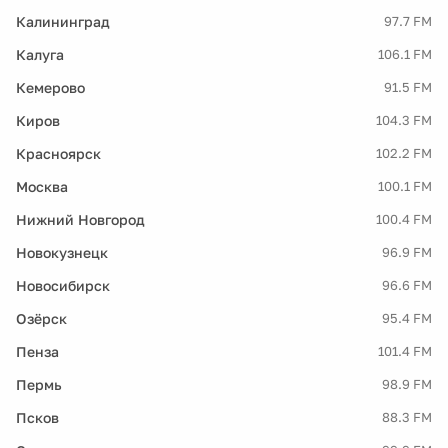
Калининград
97.7 FM
Калуга
106.1 FM
Кемерово
91.5 FM
Киров
104.3 FM
Красноярск
102.2 FM
Москва
100.1 FM
Нижний Новгород
100.4 FM
Новокузнецк
96.9 FM
Новосибирск
96.6 FM
Озёрск
95.4 FM
Пенза
101.4 FM
Пермь
98.9 FM
Псков
88.3 FM