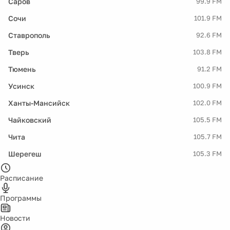
Саров
99.9 FM
Сочи
101.9 FM
Ставрополь
92.6 FM
Тверь
103.8 FM
Тюмень
91.2 FM
Усинск
100.9 FM
Ханты-Мансийск
102.0 FM
Чайковский
105.5 FM
Чита
105.7 FM
Шерегеш
105.3 FM
Расписание
Программы
Новости