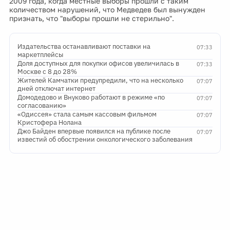
2009 года, когда местные выборы прошли с таким
количеством нарушений, что Медведев был вынужден
признать, что "выборы прошли не стерильно".
Издательства останавливают поставки на
07:33
маркетплейсы
Доля доступных для покупки офисов увеличилась в
07:33
Москве с 8 до 28%
Жителей Камчатки предупредили, что на несколько
07:07
дней отключат интернет
Домодедово и Внуково работают в режиме «по
07:07
согласованию»
«Одиссея» стала самым кассовым фильмом
07:07
Кристофера Нолана
Джо Байден впервые появился на публике после
07:07
известий об обострении онкологического заболевания