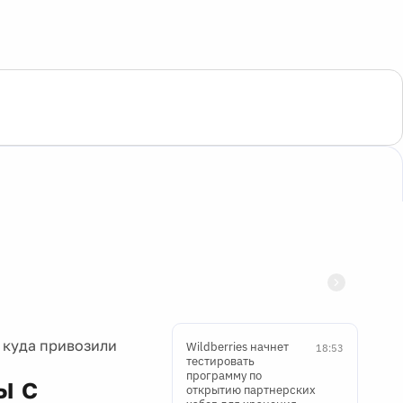
 куда привозили
Wildberries начнет
18:53
тестировать
программу по
ы с
открытию партнерских