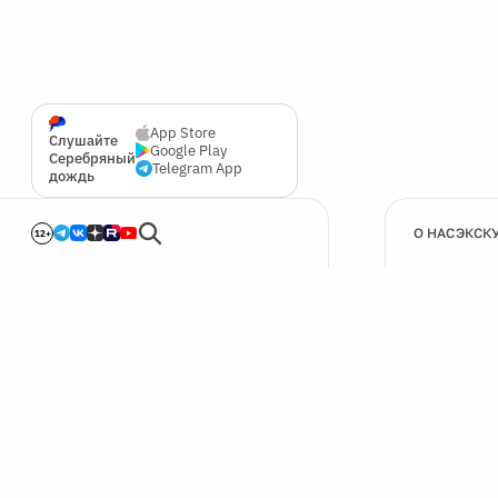
App Store
Слушайте
Google Play
Серебряный
Telegram App
дождь
О НАС
ЭКСК
12+