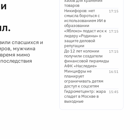
хабов для хранения
ли
товаров
Никифоров: нет
17:15
смысла бороться с
использованием ИИ в
ыл.
образовании
«Яблоко» подаст иск к
17:15
лидеру «Родины» о
защите деловой
зили спасшихся и
репутации
жиров, мужчина
До 12 лет колонии
17:15
о время мимо
получили создатели
 последствия
финансовой пирамиды
АФК «Наследие»
Минцифры не
16:51
планирует
ограничивать детям
доступ к соцсетям
Гидрометцентр: жара
15:45
спадет в Москве в
выходные