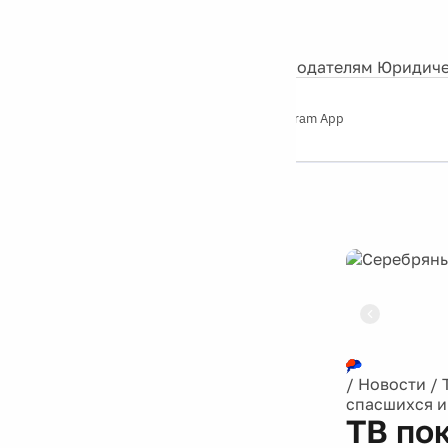
События
Контакты
О нас
Экскурсии
Silver Studio
Рекламодателям
Юридиче
Слушайте
App Store
Google Play
Telegram App
Серебряный
дождь
12+
Реклама
/
Новости
/
спасшихся и
ТВ по