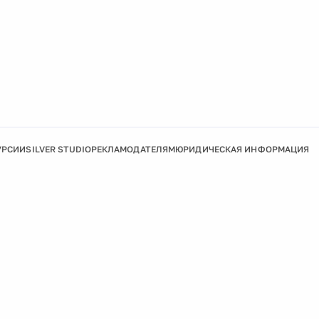
УРСИИ
SILVER STUDIO
РЕКЛАМОДАТЕЛЯМ
ЮРИДИЧЕСКАЯ ИНФОРМАЦИЯ