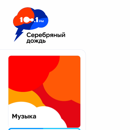
Москва 100.1 FM
Апатиты
Астрахань
Волгоград
Вологда
Екатеринбург
Иваново
Казань
Калининград
Калуга