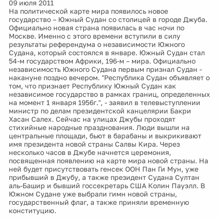
09 июля 2011
На политической карте мира появилось новое
государство – Южный Судан со столицей в городе Джуба.
Официально новая страна появилась в час ночи по
Москве. Именно с этого времени вступили в силу
результаты референдума о независимости Южного
Судана, который состоялся в январе. Южный Судан стал
54-м государством Африки, 196-м – мира. Официально
независимость Южного Судана первым признал Судан -
накануне поздно вечером. "Республика Судан объявляет о
том, что признает Республику Южный Судан как
независимое государство в рамках границ, определенных
на момент 1 января 1956г.", - заявил в телевыступлении
министр по делам президентской канцелярии Бакри
Хасан Салех. Сейчас на улицах Джубы проходят
стихийные народные празднования. Люди вышли на
центральные площади, бьют в барабаны и выкрикивают
имя президента новой страны Салвы Кира. Через
несколько часов в Джубе начнется церемония,
посвященная появлению на карте мира новой страны. На
ней будет присутствовать генсек ООН Пан Ги Мун, уже
прибывший в Джубу, а также президент Судана Султан
аль-Башир и бывший госсекретарь США Колин Пауэлл. В
Южном Судане уже выбрали гимн новой страны,
государственный флаг, а также приняли временную
конституцию.