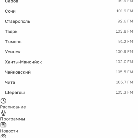
Саров
99.9 FM
Сочи
101.9 FM
Ставрополь
92.6 FM
Тверь
103.8 FM
Тюмень
91.2 FM
Усинск
100.9 FM
Ханты-Мансийск
102.0 FM
Чайковский
105.5 FM
Чита
105.7 FM
Шерегеш
105.3 FM
Расписание
Программы
Новости