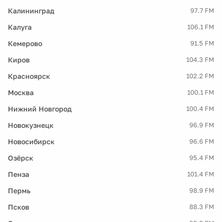
Калининград
97.7 FM
Калуга
106.1 FM
Кемерово
91.5 FM
Киров
104.3 FM
Красноярск
102.2 FM
Москва
100.1 FM
Нижний Новгород
100.4 FM
Новокузнецк
96.9 FM
Новосибирск
96.6 FM
Озёрск
95.4 FM
Пенза
101.4 FM
Пермь
98.9 FM
Псков
88.3 FM