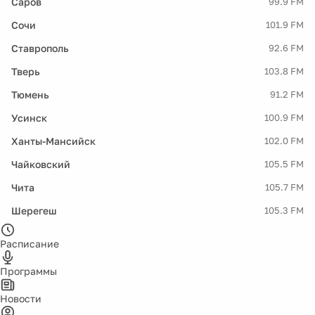
Саров
99.9 FM
Сочи
101.9 FM
Ставрополь
92.6 FM
Тверь
103.8 FM
Тюмень
91.2 FM
Усинск
100.9 FM
Ханты-Мансийск
102.0 FM
Чайковский
105.5 FM
Чита
105.7 FM
Шерегеш
105.3 FM
Расписание
Программы
Новости