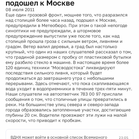
подошел к Москве
08 июля 2011
Еще один грозовой фронт, мощнее того, что разразился
над столицей более часа назад, подошел к Москве,
предупредили в Метеобюро. При этом о такой непогоде
синоптики не предупреждали, а штормовое
предупреждение выпустили уже после того, как над
столицей прошла гроза с сильным ветром, ливнями и
градом. Ветер валил деревья, а град был настолько
крупный, что один из наших слушателей рассказал о том,
что градиной размером с пробку от пластиковой бутылки
ему разбило стекло в машине. В настоящее время более
120 единиц техники "Мосводостока" ликвидируют
последствия сильного ливня, который будет
продолжаться до завтрашнего утра с небольшими
перерывами. Здесь отмечают, что пока скапливающаяся
вода уходит в водоприемники в течение трех-пяти минут.
Наши слушатели на автоответчик 783 00 97 прислали
сообщения о том, что столичные улицы превратились в
реки. На большинстве улиц севера и северо-запада
города образовались затопленные участки, достигающие
глубины 20 см. Водители проезжают эти лужи на малой
скорости, что приводит к пробкам.
ВДНХ может войти в основной список Всемирного
23:05