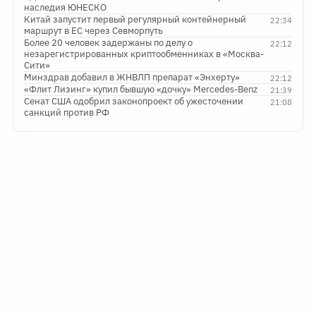
наследия ЮНЕСКО
Китай запустит первый регулярный контейнерный
22:34
маршрут в ЕС через Севморпуть
Более 20 человек задержаны по делу о
22:12
незарегистрированных криптообменниках в «Москва-
Сити»
Минздрав добавил в ЖНВЛП препарат «Энхерту»
22:12
«Флит Лизинг» купил бывшую «дочку» Mercedes-Benz
21:39
Сенат США одобрил законопроект об ужесточении
21:08
санкций против РФ