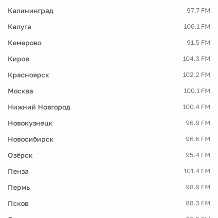
Калининград
97.7 FM
Калуга
106.1 FM
Кемерово
91.5 FM
Киров
104.3 FM
Красноярск
102.2 FM
Москва
100.1 FM
Нижний Новгород
100.4 FM
Новокузнецк
96.9 FM
Новосибирск
96.6 FM
Озёрск
95.4 FM
Пенза
101.4 FM
Пермь
98.9 FM
Псков
88.3 FM