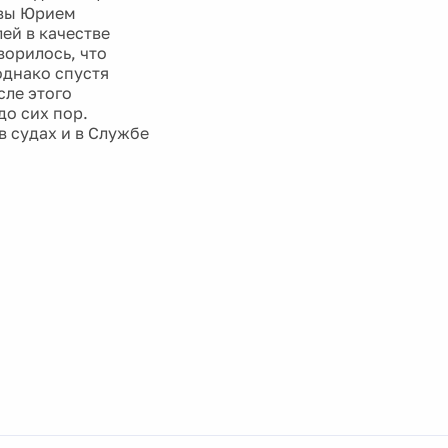
квы Юрием
ей в качестве
ворилось, что
однако спустя
сле этого
о сих пор.
в судах и в Службе