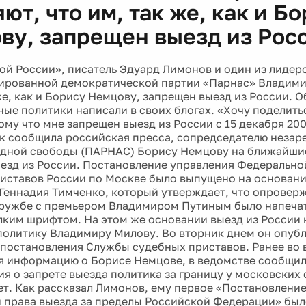
ют, что им, так же, как и Б
ву, запрещен выезд из Рос
ой России», писатель Эдуард Лимонов и один из лидер
ированной демократической партии «Парнас» Владими
же, как и Борису Немцову, запрещен выезд из России. О
ые политики написали в своих блогах. «Хочу поделит
му что мне запрещен выезд из России с 15 декабря 200
к сообщила российская пресса, сопредседателю незар
дной свободы (ПАРНАС) Борису Немцову на ближайши
езд из России. Постановление управления Федеральн
иставов России по Москве было выпущено на основани
Геннадия Тимченко, который утверждает, что опровер
ружбе с премьером Владимиром Путиным было напечат
ким шрифтом. На этом же основании выезд из России 
политику Владимиру Милову. Во вторник днем он опубл
 постановления Службы судебных приставов. Ранее во 
 информацию о Борисе Немцове, в ведомстве сообщили
я о запрете выезда политика за границу у московских
ет. Как рассказал Лимонов, ему первое «Постановлени
 права выезда за пределы Российской Федерации» был