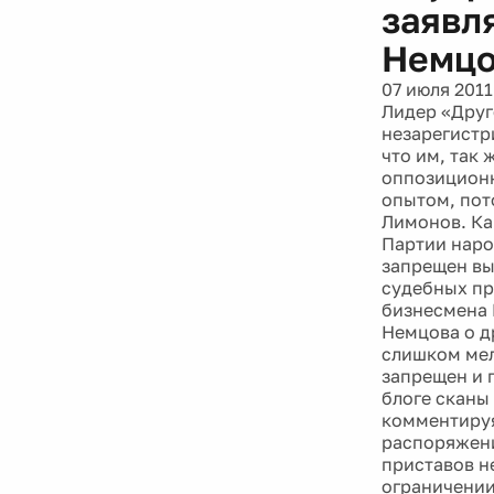
заявля
Немцо
07 июля 2011
Лидер «Друг
незарегистр
что им, так 
оппозиционн
опытом, пото
Лимонов. Ка
Партии наро
запрещен вы
судебных пр
бизнесмена 
Немцова о д
слишком мел
запрещен и 
блоге сканы
комментируя
распоряжени
приставов н
ограничении