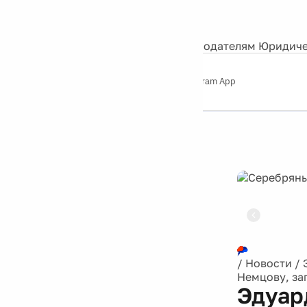
События
Контакты
О нас
Экскурсии
Silver Studio
Рекламодателям
Юридиче
Слушайте
App Store
Google Play
Telegram App
Серебряный
дождь
12+
Реклама
/
Новости
/
Немцову, за
Эдуар