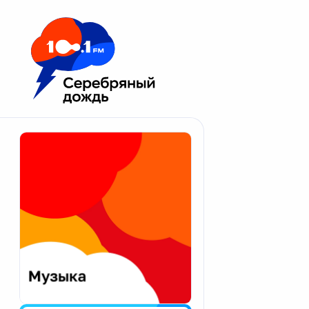
Москва 100.1 FM
Апатиты
Астрахань
Волгоград
Вологда
Екатеринбург
Иваново
Казань
Калининград
Калуга