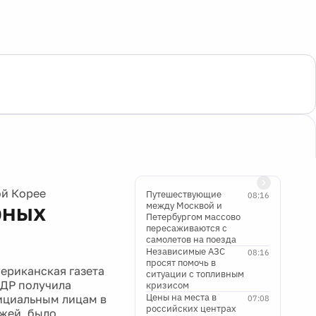
ой Корее
Путешествующие
08:16
рных
между Москвой и
Петербургом массово
пересаживаются с
самолетов на поезда
Независимые АЗС
08:16
просят помочь в
ериканская газета
ситуации с топливным
НДР получила
кризисом
Цены на места в
фициальным лицам в
07:08
российских центрах
ежей, было