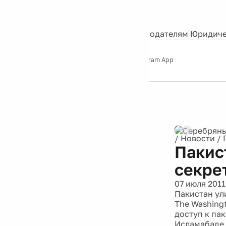
События
Контакты
О нас
Экскурсии
Silver Studio
Рекламодателям
Юридиче
Слушайте
App Store
Google Play
Telegram App
Серебряный
дождь
12+
Реклама
/
Новости
/
Пакис
секре
07 июля 2011
Пакистан ул
The Washing
доступ к па
Исламабаде.