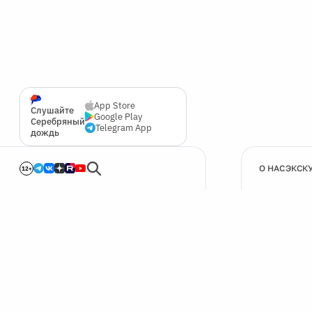
App Store
Слушайте
Google Play
Серебряный
Telegram App
дождь
О НАС
ЭКСК
12+