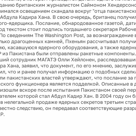
данию британским журналистом Саймоном Хендерсоно
имался освещением скандала вокруг "отца пакистанск
Абдула Кадира Хана. В свою очередь, британец получи
ого-ядерщика. Послание, обнародованное газетой, дат
Под текстом стоит подпись тогдашнего секретаря Рабоч
По сведениям The Washington Post, за вознаграждение в
лько драгоценных камней, Пхеньян рассчитывал получ
ю, касавшуюся ядерного оборудования, а также ядерн
Р из Пакистана были отправлены ракетные компоненты
ший сотрудник МАГАТЭ Олли Хейлонен, расследовавши
ра Хана, заявил, что документ, по его мнению, заслужи
ил, что и ранее получал информацию о подобных сделка
ли пакистанских властей утверждают, что послание за
ского функционера является подделкой. Описанные в 
изошли вскоре после испытания Пакистаном своей пе
ателем которой стал Абдул Кадир Хан. В 2004 году он 
в нелегальной продаже ядерных секретов третьим стра
звестно следствию, он передавал соответствующие разр
Р.