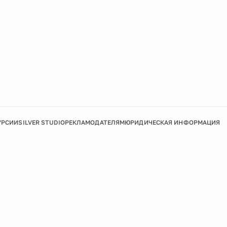
УРСИИ
SILVER STUDIO
РЕКЛАМОДАТЕЛЯМ
ЮРИДИЧЕСКАЯ ИНФОРМАЦИЯ