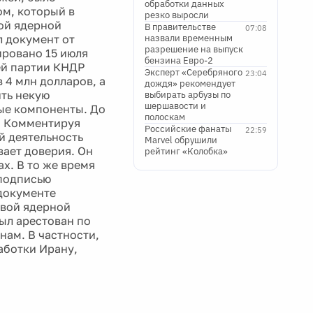
обработки данных
м, который в
резко выросли
ой ядерной
В правительстве
07:08
л документ от
назвали временным
разрешение на выпуск
ировано 15 июля
бензина Евро-2
ей партии КНДР
Эксперт «Серебряного
23:04
 4 млн долларов, а
дождя» рекомендует
ить некую
выбирать арбузы по
шершавости и
ые компоненты. До
полоскам
. Комментируя
Российские фанаты
22:59
й деятельность
Marvel обрушили
вает доверия. Он
рейтинг «Колобка»
х. В то же время
 подписью
документе
рвой ядерной
был арестован по
нам. В частности,
аботки Ирану,