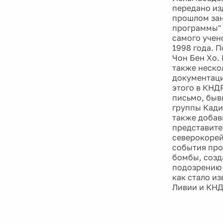
передано из
прошлом зан
программы" 
самого учен
1998 года. 
Чон Бен Хо. 
также неско
документаци
этого в КНД
письмо, быв
группы Кади
также добав
представите
северокорей
события про
бомбы, созд
подозрению 
как стало и
Ливии и КНД