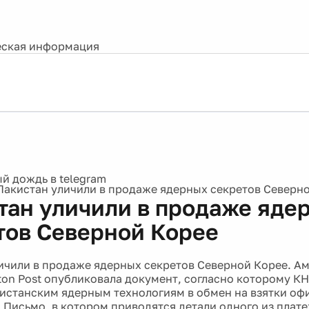
ская информация
Пакистан уличили в продаже ядерных секретов Северн
тан уличили в продаже яде
тов Северной Корее
ичили в продаже ядерных секретов Северной Корее. Ам
ton Post опубликовала документ, согласно которому К
кистанским ядерным технологиям в обмен на взятки о
 Письмо, в котором приводятся детали одного из плат