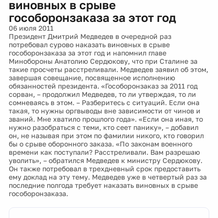
виновных в срыве
гособоронзаказа за этот год
06 июля 2011
Президент Дмитрий Медведев в очередной раз
потребовал сурово наказать виновных в срыве
гособоронзаказа за этот год и напомнил главе
Минобороны Анатолию Сердюкову, что при Сталине за
такие просчеты расстреливали. Медведев заявил об этом,
завершая совещание, посвященное исполнению
обязанностей президента. «Гособоронзаказ за 2011 год
сорван, – продолжил Медведев, то ли утверждая, то ли
сомневаясь в этом. – Разберитесь с ситуаций. Если она
такая, то нужны оргвыводы вне зависимости от чинов и
званий. Мне хватило прошлого года». «Если она иная, то
нужно разобраться с теми, кто сеет панику», – добавил
он, не называя при этом по фамилии никого, кто говорил
бы о срыве оборонного заказа. «По законам военного
времени как поступали? Расстреливали. Вам разрешаю
уволить», – обратился Медведев к министру Сердюкову.
Он также потребовал в трехдневный срок предоставить
ему доклад на эту тему. Медведев уже в четвертый раз за
последние полгода требует наказать виновных в срыве
гособоронзаказа.