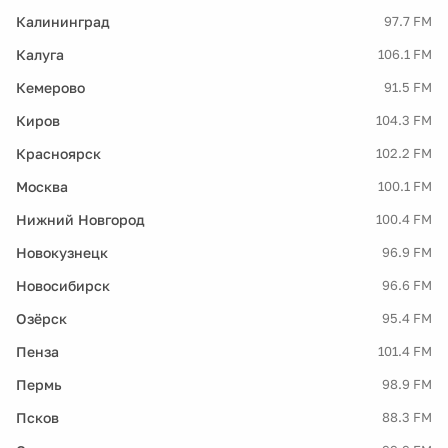
Калининград
97.7 FM
Калуга
106.1 FM
Кемерово
91.5 FM
Киров
104.3 FM
Красноярск
102.2 FM
Москва
100.1 FM
Нижний Новгород
100.4 FM
Новокузнецк
96.9 FM
Новосибирск
96.6 FM
Озёрск
95.4 FM
Пенза
101.4 FM
Пермь
98.9 FM
Псков
88.3 FM