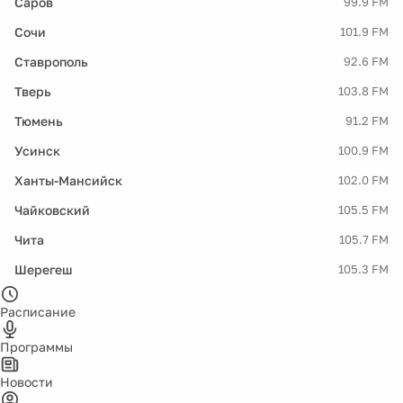
Саров
99.9 FM
Сочи
101.9 FM
Ставрополь
92.6 FM
Тверь
103.8 FM
Тюмень
91.2 FM
Усинск
100.9 FM
Ханты-Мансийск
102.0 FM
Чайковский
105.5 FM
Чита
105.7 FM
Шерегеш
105.3 FM
Расписание
Программы
Новости