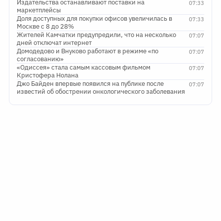
Издательства останавливают поставки на
07:33
маркетплейсы
Доля доступных для покупки офисов увеличилась в
07:33
Москве с 8 до 28%
Жителей Камчатки предупредили, что на несколько
07:07
дней отключат интернет
Домодедово и Внуково работают в режиме «по
07:07
согласованию»
«Одиссея» стала самым кассовым фильмом
07:07
Кристофера Нолана
Джо Байден впервые появился на публике после
07:07
известий об обострении онкологического заболевания