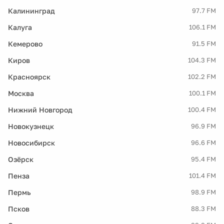
Калининград
97.7 FM
Калуга
106.1 FM
Кемерово
91.5 FM
Киров
104.3 FM
Красноярск
102.2 FM
Москва
100.1 FM
Нижний Новгород
100.4 FM
Новокузнецк
96.9 FM
Новосибирск
96.6 FM
Озёрск
95.4 FM
Пенза
101.4 FM
Пермь
98.9 FM
Псков
88.3 FM