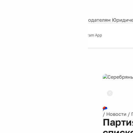
События
Контакты
О нас
Экскурсии
Silver Studio
Рекламодателям
Юридиче
Слушайте
App Store
Google Play
Telegram App
Серебряный
дождь
12+
Реклама
/
Новости
/
Парти
списк