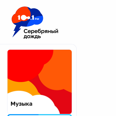
Москва 100.1 FM
Апатиты
Астрахань
Волгоград
Вологда
Екатеринбург
Иваново
Казань
Калининград
Калуга