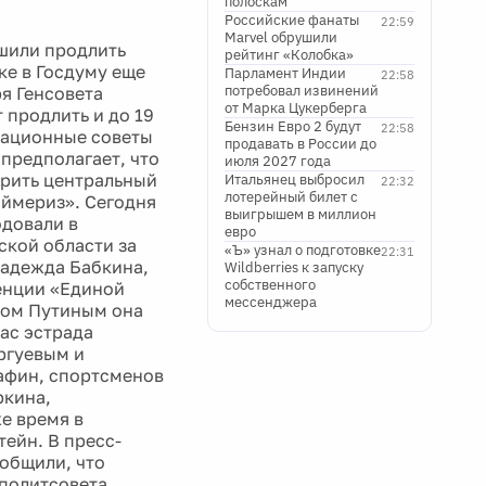
полоскам
Российские фанаты
22:59
Marvel обрушили
шили продлить
рейтинг «Колобка»
ке в Госдуму еще
Парламент Индии
22:58
потребовал извинений
я Генсовета
от Марка Цукерберга
 продлить и до 19
Бензин Евро 2 будут
22:58
национные советы
продавать в России до
предполагает, что
июля 2027 года
брить центральный
Итальянец выбросил
22:32
лотерейный билет с
аймериз». Сегодня
выигрышем в миллион
одовали в
евро
ской области за
«Ъ» узнал о подготовке
22:31
Надежда Бабкина,
Wildberries к запуску
собственного
енции «Единой
мессенджера
ром Путиным она
ас эстрада
ргуевым и
афин, спортсменов
ркина,
е время в
ейн. В пресс-
общили, что
 политсовета