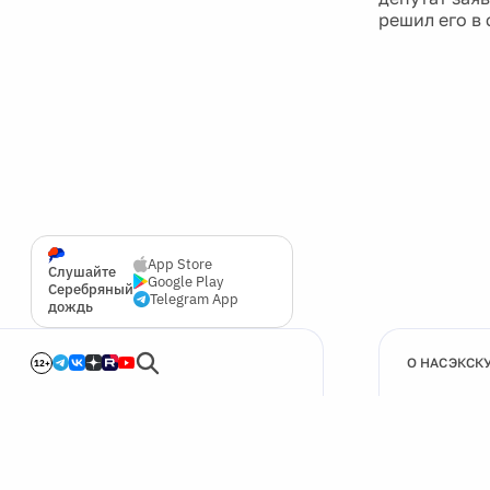
решил его в
App Store
Слушайте
Google Play
Серебряный
Telegram App
дождь
О НАС
ЭКСК
12+