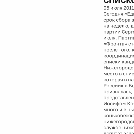
05 июля 2011
Сегодня «Ед
срок сбора 
на неделю, 
партии Серге
июля. Парти
«Фронта» ст
после того,
координацио
списки канд
Нижегородск
место в спи
которая в п
России» в В
призналась,
представлен
Иосифом Коб
много и в н
конькобежка
нижегородск
службе ниже
депутат зая