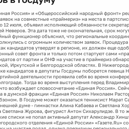
иная Россия» и «Общероссийский народный фронт» ре
заявок на совместные «праймериз» на места в партспис
до 12 июля, объявил исполняющий обязанности секретар
й Неверов. Эта дата тоже не окончательная, срок могут
йный функционер объяснил, что региональные коорди
олкнулись с огромным количеством заявок. Процедура 
 как кандидатов утвердят в регионе, их должен еще одо
нный совет фронта и только потом стартуют сами «пр
идатов от партии и ОНФ на участие в праймериз обнар
ой, Иркутской и Белгородской областях. В Нижегород
ске кандидатов в депутаты Госдумы поборется певица 
артийной деятельности проявила себя во время конфер
олгограде. Тогда во время выступления перед Владими
 что возбуждает словосочетание «Единая Россия». Сейч
а в думской фракции «Единая Россия» Николаем Расто
зоном. В Госдуме может оказаться теннисист Марат С
ынешней думе - гимнастки Алина Кабаева и Светлана Хо
 Светлана Журова, фигурист Антон Сихарулидзе. В то ж
ие списки не попал активный депутат Александр Хиншт
городского отделения «Единой России» «Газете.Ru» со
вку на участие подал, однако президиум регионального