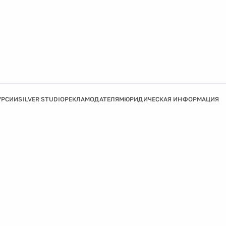
УРСИИ
SILVER STUDIO
РЕКЛАМОДАТЕЛЯМ
ЮРИДИЧЕСКАЯ ИНФОРМАЦИЯ