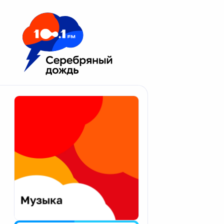
Москва 100.1 FM
Апатиты
Астрахань
Волгоград
Вологда
Екатеринбург
Иваново
Казань
Калининград
Калуга