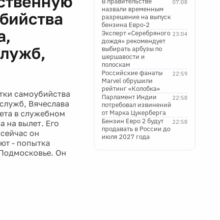
дственную
В правительстве
07:08
назвали временным
убийства
разрешение на выпуск
бензина Евро-2
а,
Эксперт «Серебряного
23:04
дождя» рекомендует
служб,
выбирать арбузы по
шершавости и
полоскам
Российские фанаты
22:59
Marvel обрушили
рейтинг «Колобка»
тки самоубийства
Парламент Индии
22:58
служб, Вячеслава
потребовал извинений
лета в служебном
от Марка Цукерберга
Бензин Евро 2 будут
 на вылет. Его
22:58
продавать в России до
 сейчас он
июля 2027 года
ют - попытка
 Подмосковье. Он