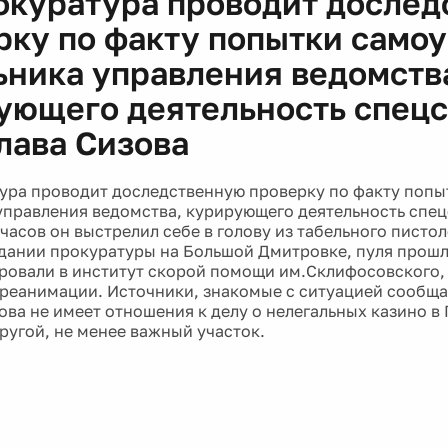
окуратура проводит досле
рку по факту попытки само
ьника управления ведомств
ующего деятельность спец
лава Сизова
ура проводит доследственную проверку по факту попы
управления ведомства, курирующего деятельность спец
 часов он выстрелил себе в голову из табельного писто
здании прокуратуры на Большой Дмитровке, пуля прошла
ровали в институт скорой помощи им.Склифосовского,
 реанимации. Источники, знакомые с ситуацией сообща
ова не имеет отношения к делу о нелегальных казино в
другой, не менее важный участок.