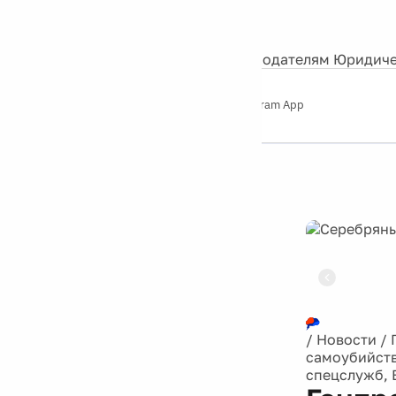
События
Контакты
О нас
Экскурсии
Silver Studio
Рекламодателям
Юридиче
Слушайте
App Store
Google Play
Telegram App
Серебряный
дождь
12+
Реклама
/
Новости
/
самоубийств
спецслужб, 