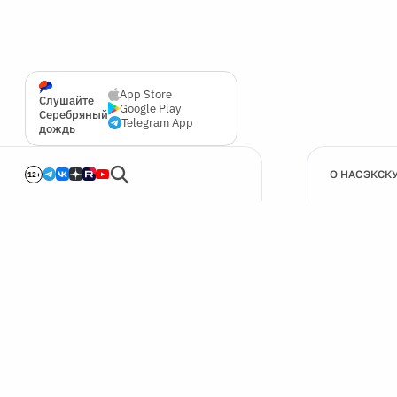
App Store
Слушайте
Google Play
Серебряный
Telegram App
дождь
О НАС
ЭКСК
12+