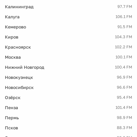
Калининград
97.7 FM
Калуга
106.1 FM
Кемерово
91.5 FM
Киров
104.3 FM
Красноярск
102.2 FM
Москва
100.1 FM
Нижний Новгород
100.4 FM
Новокузнецк
96.9 FM
Новосибирск
96.6 FM
Озёрск
95.4 FM
Пенза
101.4 FM
Пермь
98.9 FM
Псков
88.3 FM