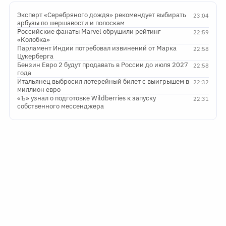
Эксперт «Серебряного дождя» рекомендует выбирать
23:04
арбузы по шершавости и полоскам
Российские фанаты Marvel обрушили рейтинг
22:59
«Колобка»
Парламент Индии потребовал извинений от Марка
22:58
Цукерберга
Бензин Евро 2 будут продавать в России до июля 2027
22:58
года
Итальянец выбросил лотерейный билет с выигрышем в
22:32
миллион евро
«Ъ» узнал о подготовке Wildberries к запуску
22:31
собственного мессенджера