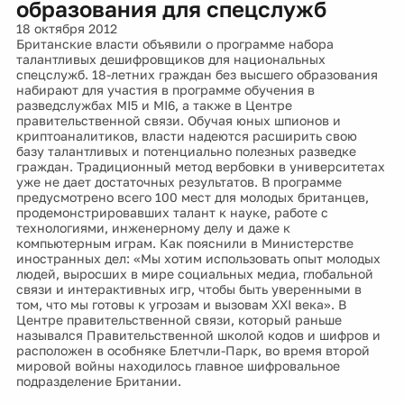
образования для спецслужб
18 октября 2012
Британские власти объявили о программе набора
талантливых дешифровщиков для национальных
спецслужб. 18-летних граждан без высшего образования
набирают для участия в программе обучения в
разведслужбах MI5 и MI6, а также в Центре
правительственной связи. Обучая юных шпионов и
криптоаналитиков, власти надеются расширить свою
базу талантливых и потенциально полезных разведке
граждан. Традиционный метод вербовки в университетах
уже не дает достаточных результатов. В программе
предусмотрено всего 100 мест для молодых британцев,
продемонстрировавших талант к науке, работе с
технологиями, инженерному делу и даже к
компьютерным играм. Как пояснили в Министерстве
иностранных дел: «Мы хотим использовать опыт молодых
людей, выросших в мире социальных медиа, глобальной
связи и интерактивных игр, чтобы быть уверенными в
том, что мы готовы к угрозам и вызовам XXI века». В
Центре правительственной связи, который раньше
назывался Правительственной школой кодов и шифров и
расположен в особняке Блетчли-Парк, во время второй
мировой войны находилось главное шифровальное
подразделение Британии.