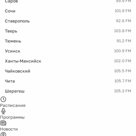
Саров
99.9 FM
Сочи
101.9 FM
Ставрополь
92.6 FM
Тверь
103.8 FM
Тюмень
91.2 FM
Усинск
100.9 FM
Ханты-Мансийск
102.0 FM
Чайковский
105.5 FM
Чита
105.7 FM
Шерегеш
105.3 FM
Расписание
Программы
Новости