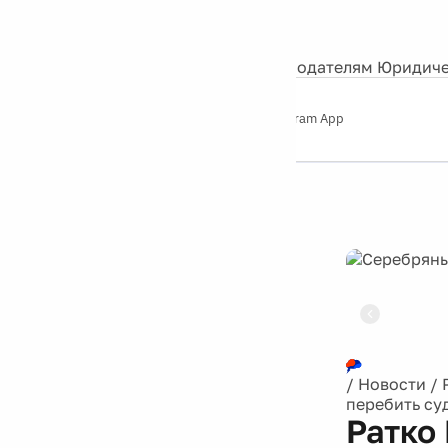
События
Контакты
О нас
Экскурсии
Silver Studio
Рекламодателям
Юридиче
Слушайте
App Store
Google Play
Telegram App
Серебряный
дождь
12+
Реклама
/
Новости
/
перебить су
Ратко 