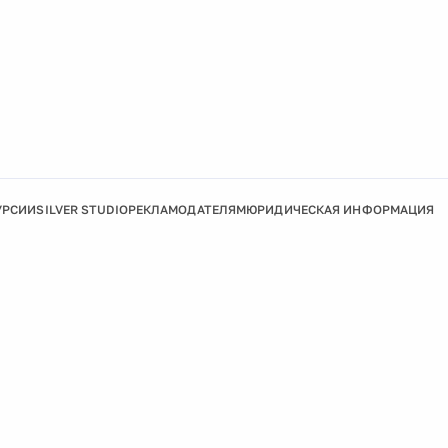
УРСИИ
SILVER STUDIO
РЕКЛАМОДАТЕЛЯМ
ЮРИДИЧЕСКАЯ ИНФОРМАЦИЯ