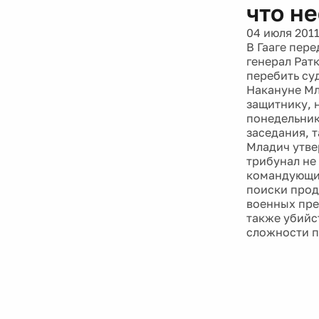
что н
04 июля 201
В Гааге пер
генерал Ратк
перебить суд
Накануне Мл
защитнику, 
понедельник
заседания, т
Младич утвер
трибунал не
командующий
поиски прод
военных пре
также убийс
сложности п