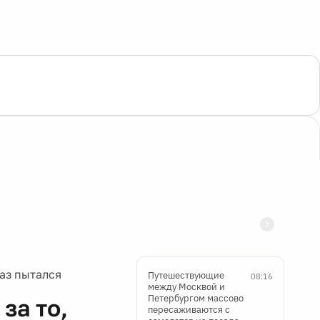
раз пытался
Путешествующие
08:16
между Москвой и
Петербургом массово
за то,
пересаживаются с