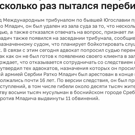
есколько раз пытался переб
1
ед Международным трибуналом по бывшей Югославии п
о Младич, он был удален из зала суда за то, что нескол
ью, а также отказался отвечать на вопрос, признает ли
адич также появился на заседании трибунала, сообщи
назначенному судом, что планирует бойкотировать слу
. В связи с этим сегодня адвокат попросил судью перен
ак как он не был готов к появлению своего клиента в за
ждает, что отказывается сотрудничать со следствием и
 утвердил тех адвокатов, назначения которых он проси
 армией Сербии Ратко Младич был арестован в конце м
олжались почти 16 лет. По версии следствия, он был пр
ступлений, в том числе гибели около десяти тысяч жите
тву восьми тысяч мусульман в боснийском городе Сре
ротив Младича выдвинуты 11 обвинений.