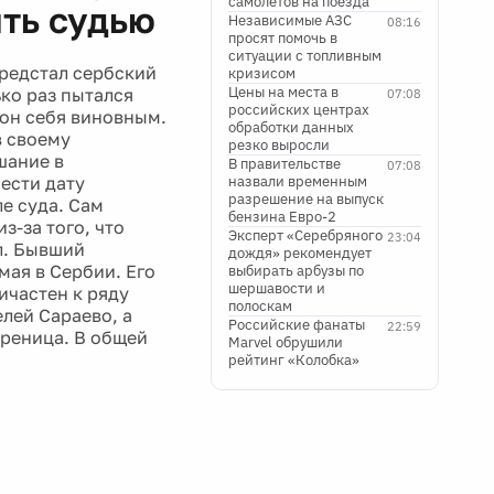
самолетов на поезда
ить судью
Независимые АЗС
08:16
просят помочь в
ситуации с топливным
редстал сербский
кризисом
Цены на места в
ько раз пытался
07:08
российских центрах
 он себя виновным.
обработки данных
в своему
резко выросли
шание в
В правительстве
07:08
ести дату
назвали временным
разрешение на выпуск
ле суда. Сам
бензина Евро-2
з-за того, что
Эксперт «Серебряного
23:04
л. Бывший
дождя» рекомендует
ая в Сербии. Его
выбирать арбузы по
шершавости и
ичастен к ряду
полоскам
лей Сараево, а
Российские фанаты
22:59
бреница. В общей
Marvel обрушили
рейтинг «Колобка»