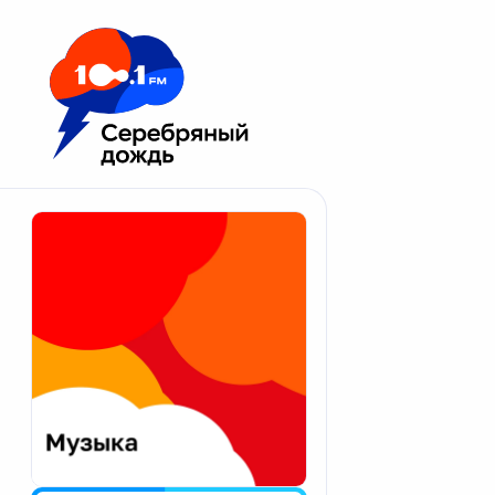
Москва 100.1 FM
Апатиты
Астрахань
Волгоград
Вологда
Екатеринбург
Иваново
Казань
Калининград
Калуга