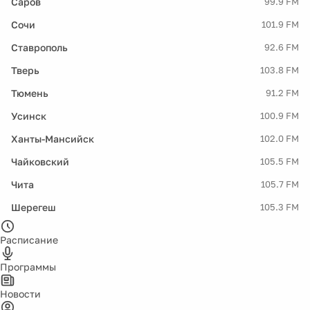
Саров
99.9 FM
Сочи
101.9 FM
Ставрополь
92.6 FM
Тверь
103.8 FM
Тюмень
91.2 FM
Усинск
100.9 FM
Ханты-Мансийск
102.0 FM
Чайковский
105.5 FM
Чита
105.7 FM
Шерегеш
105.3 FM
Расписание
Программы
Новости