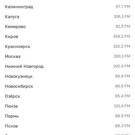
Калининград
97.7 FM
Калуга
106.1 FM
Кемерово
91.5 FM
Киров
104.3 FM
Красноярск
102.2 FM
Москва
100.1 FM
Нижний Новгород
100.4 FM
Новокузнецк
96.9 FM
Новосибирск
96.6 FM
Озёрск
95.4 FM
Пенза
101.4 FM
Пермь
98.9 FM
Псков
88.3 FM