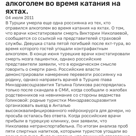
алкоголем во время катания на
яхтах.
04 июля 2011
В Турции умерла еще одна россиянка из тех, кто
отравился алкоголем во время катания на яхтах. О том,
что врачи констатировали смерть Виктории Николаевой,
сообщается со ссылкой на представителей страховой
службы. Девушка стала пятой погибшей после яхт-тура, во
время которого гостей угощали контрафактным
алкоголем. В конце июня турецкие врачи констатировали
смерть мозга пациентки, однако российские
представители заявили, что в юридическом смысле
говорить о смерти рано. Российские власти
демонстрировали намерение перевезти россиянку на
родину, однако направить врачей в Турцию глава
Минздравсоцразвития Татьяна Голикова распорядилась
только после скандала в СМИ, когда сообщали о жалобах
родственников на невнимание со стороны ведомства
Голиковой: родные туристки Минздравсоцразвития
организовать выезд в Анталью
высококвалифицированного нейрохирурга для дочери, но
просьба осталась без ответа. Когда российские врачи
прибыли в турецкую клинику, они заявили, что
Николаева нетранспортабельна. По итогам анализа проб
пяти спиртных напитков, которыми туристов угощали во