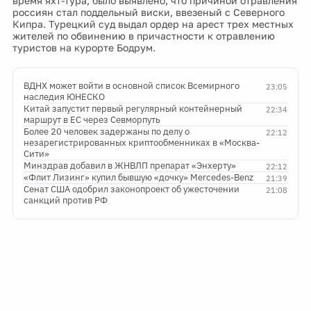
время яхт-тура, было выявлено, что причиной отравления
россиян стал поддельный виски, ввезеный с Северного
Кипра. Турецкий суд выдал ордер на арест трех местных
жителей по обвинению в причастности к отравлению
туристов на курорте Бодрум.
ВДНХ может войти в основной список Всемирного
23:05
наследия ЮНЕСКО
Китай запустит первый регулярный контейнерный
22:34
маршрут в ЕС через Севморпуть
Более 20 человек задержаны по делу о
22:12
незарегистрированных криптообменниках в «Москва-
Сити»
Минздрав добавил в ЖНВЛП препарат «Энхерту»
22:12
«Флит Лизинг» купил бывшую «дочку» Mercedes-Benz
21:39
Сенат США одобрил законопроект об ужесточении
21:08
санкций против РФ