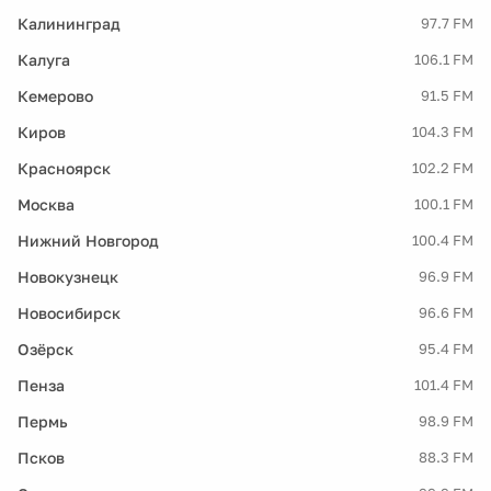
Калининград
97.7 FM
Калуга
106.1 FM
Кемерово
91.5 FM
Киров
104.3 FM
Красноярск
102.2 FM
Москва
100.1 FM
Нижний Новгород
100.4 FM
Новокузнецк
96.9 FM
Новосибирск
96.6 FM
Озёрск
95.4 FM
Пенза
101.4 FM
Пермь
98.9 FM
Псков
88.3 FM