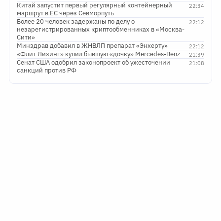
Китай запустит первый регулярный контейнерный
22:34
маршрут в ЕС через Севморпуть
Более 20 человек задержаны по делу о
22:12
незарегистрированных криптообменниках в «Москва-
Сити»
Минздрав добавил в ЖНВЛП препарат «Энхерту»
22:12
«Флит Лизинг» купил бывшую «дочку» Mercedes-Benz
21:39
Сенат США одобрил законопроект об ужесточении
21:08
санкций против РФ