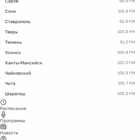
Саров
99.9 FM
Сочи
101.9 FM
Ставрополь
92.6 FM
Тверь
103.8 FM
Тюмень
91.2 FM
Усинск
100.9 FM
Ханты-Мансийск
102.0 FM
Чайковский
105.5 FM
Чита
105.7 FM
Шерегеш
105.3 FM
Расписание
Программы
Новости