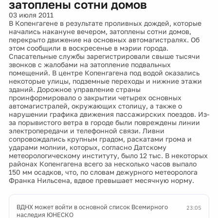
затоплены сотни домов
03 июля 2011
В Копенгагене в результате проливных дождей, которые
начались накануне вечером, затоплены сотни домов,
перекрыто движение на основных автомагистралях. Об
этом сообщили в воскресенье в мэрии города.
Спасательные службы зарегистрировали свыше тысячи
звонков с жалобами на затопление подвальных
помещений. В центре Копенгагена под водой оказались
некоторые улицы, подземные переходы и нижние этажи
зданий. Дорожное управление страны
проинформировало о закрытии четырех основных
автомагистралей, окружающих столицу, а также о
нарушении графика движения пассажирских поездов. Из-
за порывистого ветра в городе были повреждены линии
электропередачи и телефонной связи. Ливни
сопровождались крупным градом, раскатами грома и
ударами молнии, которых, согласно Датскому
метеорологическому институту, было 12 тыс. В некоторых
районах Копенгагена всего за несколько часов выпало
150 мм осадков, что, по словам дежурного метеоролога
Франка Нильсена, вдвое превышает месячную норму.
ВДНХ может войти в основной список Всемирного
23:05
наследия ЮНЕСКО