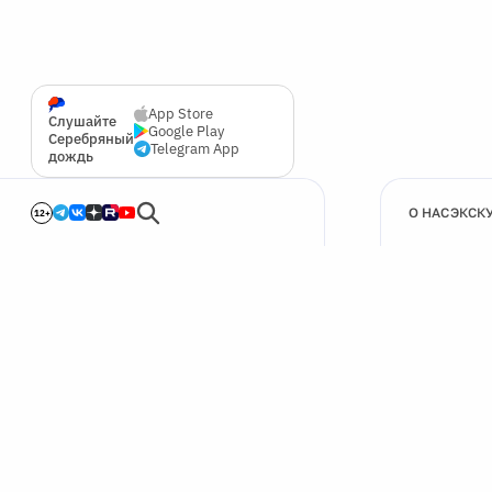
App Store
Слушайте
Google Play
Серебряный
Telegram App
дождь
О НАС
ЭКСК
12+
🍪
Мы используем cookie для улучшения работы сайта.