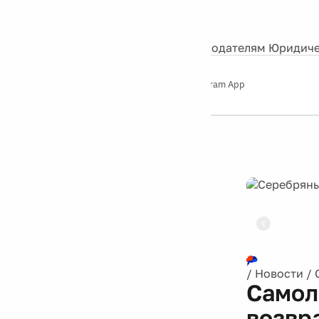
События
Контакты
О нас
Экскурсии
Silver Studio
Рекламодателям
Юридиче
Слушайте
App Store
Google Play
Telegram App
Серебряный
дождь
12+
Реклама
/
Новости
/
Самол
возвр