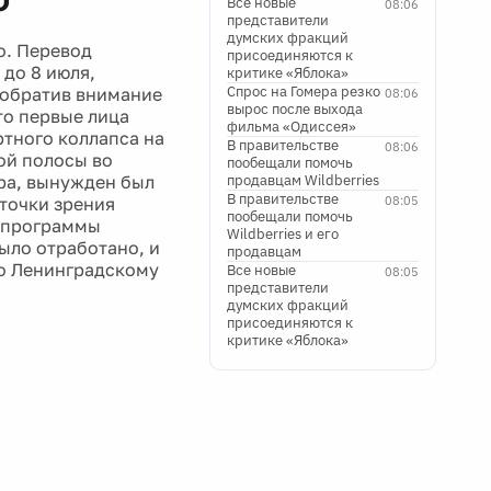
Все новые
08:06
представители
думских фракций
о. Перевод
присоединяются к
до 8 июля,
критике «Яблока»
Спрос на Гомера резко
 обратив внимание
08:06
вырос после выхода
то первые лица
фильма «Одиссея»
ртного коллапса на
В правительстве
08:06
ой полосы во
пообещали помочь
ра, вынужден был
продавцам Wildberries
В правительстве
 точки зрения
08:05
пообещали помочь
я программы
Wildberries и его
было отработано, и
продавцам
по Ленинградскому
Все новые
08:05
представители
думских фракций
присоединяются к
критике «Яблока»