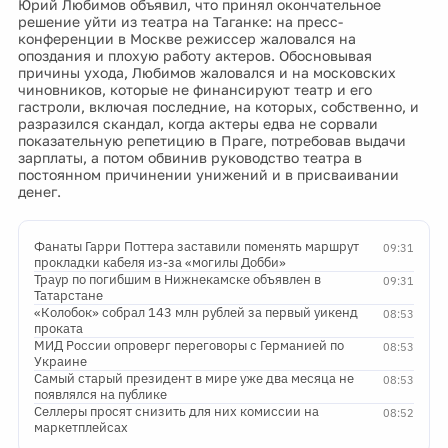
Юрий Любимов объявил, что принял окончательное
решение уйти из театра на Таганке: на пресс-
конференции в Москве режиссер жаловался на
опоздания и плохую работу актеров. Обосновывая
причины ухода, Любимов жаловался и на московских
чиновников, которые не финансируют театр и его
гастроли, включая последние, на которых, собственно, и
разразился скандал, когда актеры едва не сорвали
показательную репетицию в Праге, потребовав выдачи
зарплаты, а потом обвинив руководство театра в
постоянном причинении унижений и в присваивании
денег.
Фанаты Гарри Поттера заставили поменять маршрут
09:31
прокладки кабеля из-за «могилы Добби»
Траур по погибшим в Нижнекамске объявлен в
09:31
Татарстане
«Колобок» собрал 143 млн рублей за первый уикенд
08:53
проката
МИД России опроверг переговоры с Германией по
08:53
Украине
Самый старый президент в мире уже два месяца не
08:53
появлялся на публике
Селлеры просят снизить для них комиссии на
08:52
маркетплейсах