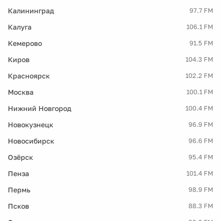
Калининград
97.7 FM
Калуга
106.1 FM
Кемерово
91.5 FM
Киров
104.3 FM
Красноярск
102.2 FM
Москва
100.1 FM
Нижний Новгород
100.4 FM
Новокузнецк
96.9 FM
Новосибирск
96.6 FM
Озёрск
95.4 FM
Пенза
101.4 FM
Пермь
98.9 FM
Псков
88.3 FM