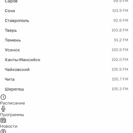
Саров
99.9 FM
Сочи
101.9 FM
Ставрополь
92.6 FM
Тверь
103.8 FM
Тюмень
91.2 FM
Усинск
100.9 FM
Ханты-Мансийск
102.0 FM
Чайковский
105.5 FM
Чита
105.7 FM
Шерегеш
105.3 FM
Расписание
Программы
Новости