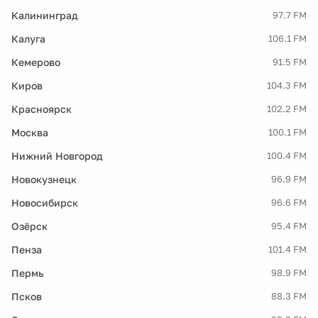
Калининград
97.7 FM
Калуга
106.1 FM
Кемерово
91.5 FM
Киров
104.3 FM
Красноярск
102.2 FM
Москва
100.1 FM
Нижний Новгород
100.4 FM
Новокузнецк
96.9 FM
Новосибирск
96.6 FM
Озёрск
95.4 FM
Пенза
101.4 FM
Пермь
98.9 FM
Псков
88.3 FM