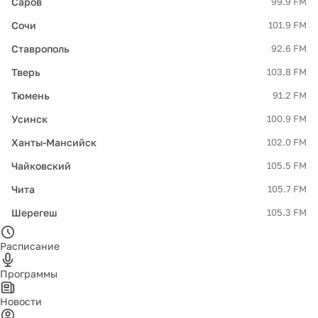
Саров
99.9 FM
Сочи
101.9 FM
Ставрополь
92.6 FM
Тверь
103.8 FM
Тюмень
91.2 FM
Усинск
100.9 FM
Ханты-Мансийск
102.0 FM
Чайковский
105.5 FM
Чита
105.7 FM
Шерегеш
105.3 FM
Расписание
Программы
Новости