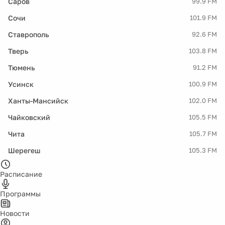
Саров
99.9 FM
Сочи
101.9 FM
Ставрополь
92.6 FM
Тверь
103.8 FM
Тюмень
91.2 FM
Усинск
100.9 FM
Ханты-Мансийск
102.0 FM
Чайковский
105.5 FM
Чита
105.7 FM
Шерегеш
105.3 FM
Расписание
Программы
Новости