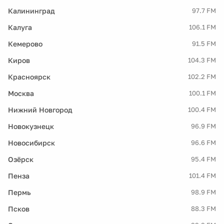
Калининград
97.7 FM
Калуга
106.1 FM
Кемерово
91.5 FM
Киров
104.3 FM
Красноярск
102.2 FM
Москва
100.1 FM
Нижний Новгород
100.4 FM
Новокузнецк
96.9 FM
Новосибирск
96.6 FM
Озёрск
95.4 FM
Пенза
101.4 FM
Пермь
98.9 FM
Псков
88.3 FM