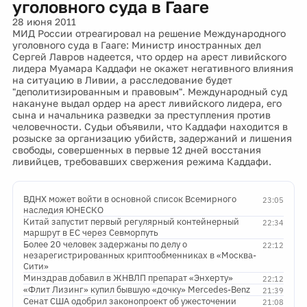
уголовного суда в Гааге
28 июня 2011
МИД России отреагировал на решение Международного
уголовного суда в Гааге: Министр иностранных дел
Сергей Лавров надеется, что ордер на арест ливийского
лидера Муамара Каддафи не окажет негативного влияния
на ситуацию в Ливии, а расследование будет
"деполитизированным и правовым". Международный суд
накануне выдал ордер на арест ливийского лидера, его
сына и начальника разведки за преступления против
человечности. Судьи объявили, что Каддафи находится в
розыске за организацию убийств, задержаний и лишения
свободы, совершенных в первые 12 дней восстания
ливийцев, требовавших свержения режима Каддафи.
ВДНХ может войти в основной список Всемирного
23:05
наследия ЮНЕСКО
Китай запустит первый регулярный контейнерный
22:34
маршрут в ЕС через Севморпуть
Более 20 человек задержаны по делу о
22:12
незарегистрированных криптообменниках в «Москва-
Сити»
Минздрав добавил в ЖНВЛП препарат «Энхерту»
22:12
«Флит Лизинг» купил бывшую «дочку» Mercedes-Benz
21:39
Сенат США одобрил законопроект об ужесточении
21:08