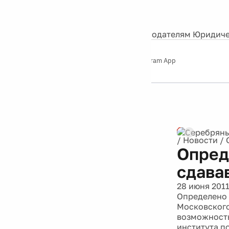
События
Контакты
О нас
Экскурсии
Silver Studio
Рекламодателям
Юридиче
Слушайте
App Store
Google Play
Telegram App
Серебряный
дождь
12+
/
Новости
/
Опред
сдава
28 июня 201
Определено 
Московского
возможность
института п