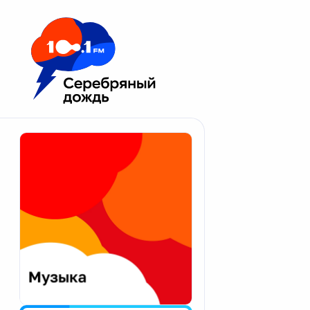
Москва 100.1 FM
Апатиты
Астрахань
Волгоград
Вологда
Екатеринбург
Иваново
Казань
Калининград
Калуга