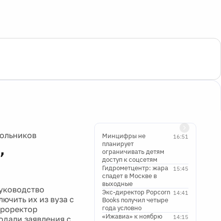
кольников
Минцифры не
16:51
,
планирует
ограничивать детям
доступ к соцсетям
Гидрометцентр: жара
15:45
спадет в Москве в
выходные
Руководство
Экс-директор Popcorn
14:41
ючить их из вуза с
Books получил четыре
года условно
проректор
«Ижавиа» к ноябрю
14:15
одали заявления с