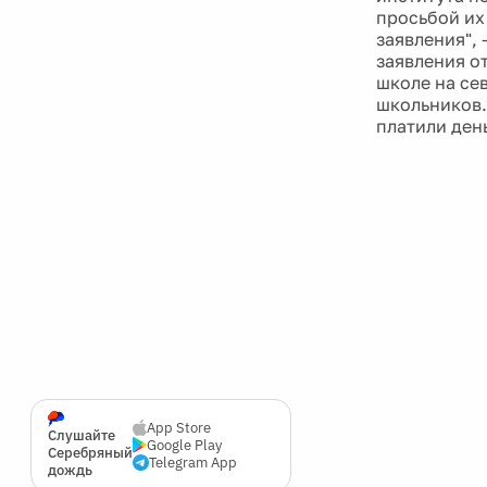
просьбой их
заявления", 
заявления от
школе на се
школьников.
платили ден
App Store
Слушайте
Google Play
Серебряный
Telegram App
дождь