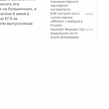
планирует вернуть
писать эти
сертификат
я на больничном, и
эксплуатанта
матике 6 июня в
В ВС поступил иск о
14:15
снятии партии
чи ЕГЭ за
«Яблоко» с выборов в
тели выпускников
Госдуму
Аэропорт Внуково стал
13:30
владельцем части
акций Домодедово