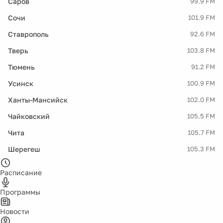
Саров
99.9 FM
Сочи
101.9 FM
Ставрополь
92.6 FM
Тверь
103.8 FM
Тюмень
91.2 FM
Усинск
100.9 FM
Ханты-Мансийск
102.0 FM
Чайковский
105.5 FM
Чита
105.7 FM
Шерегеш
105.3 FM
Расписание
Программы
Новости