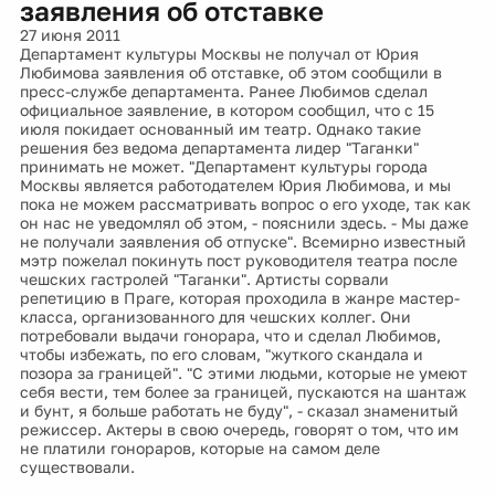
заявления об отставке
27 июня 2011
Департамент культуры Москвы не получал от Юрия
Любимова заявления об отставке, об этом сообщили в
пресс-службе департамента. Ранее Любимов сделал
официальное заявление, в котором сообщил, что с 15
июля покидает основанный им театр. Однако такие
решения без ведома департамента лидер "Таганки"
принимать не может. "Департамент культуры города
Москвы является работодателем Юрия Любимова, и мы
пока не можем рассматривать вопрос о его уходе, так как
он нас не уведомлял об этом, - пояснили здесь. - Мы даже
не получали заявления об отпуске". Всемирно известный
мэтр пожелал покинуть пост руководителя театра после
чешских гастролей "Таганки". Артисты сорвали
репетицию в Праге, которая проходила в жанре мастер-
класса, организованного для чешских коллег. Они
потребовали выдачи гонорара, что и сделал Любимов,
чтобы избежать, по его словам, "жуткого скандала и
позора за границей". "С этими людьми, которые не умеют
себя вести, тем более за границей, пускаются на шантаж
и бунт, я больше работать не буду", - сказал знаменитый
режиссер. Актеры в свою очередь, говорят о том, что им
не платили гонораров, которые на самом деле
существовали.