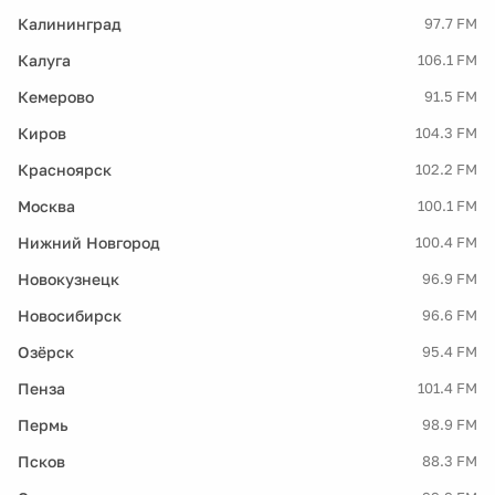
Калининград
97.7 FM
Калуга
106.1 FM
Кемерово
91.5 FM
Киров
104.3 FM
Красноярск
102.2 FM
Москва
100.1 FM
Нижний Новгород
100.4 FM
Новокузнецк
96.9 FM
Новосибирск
96.6 FM
Озёрск
95.4 FM
Пенза
101.4 FM
Пермь
98.9 FM
Псков
88.3 FM