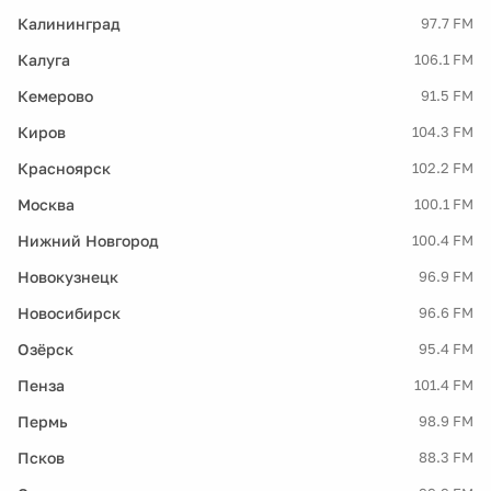
Калининград
97.7 FM
Калуга
106.1 FM
Кемерово
91.5 FM
Киров
104.3 FM
Красноярск
102.2 FM
Москва
100.1 FM
Нижний Новгород
100.4 FM
Новокузнецк
96.9 FM
Новосибирск
96.6 FM
Озёрск
95.4 FM
Пенза
101.4 FM
Пермь
98.9 FM
Псков
88.3 FM