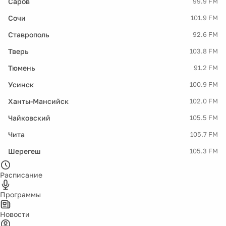
Саров
99.9 FM
Сочи
101.9 FM
Ставрополь
92.6 FM
Тверь
103.8 FM
Тюмень
91.2 FM
Усинск
100.9 FM
Ханты-Мансийск
102.0 FM
Чайковский
105.5 FM
Чита
105.7 FM
Шерегеш
105.3 FM
Расписание
Программы
Новости