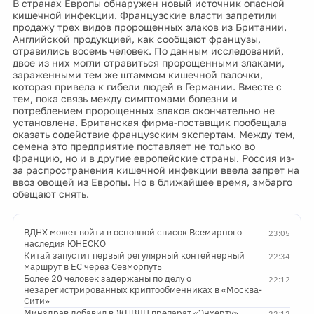
В странах Европы обнаружен новый источник опасной
кишечной инфекции. Французские власти запретили
продажу трех видов пророщенных злаков из Британии.
Английской продукцией, как сообщают французы,
отравились восемь человек. По данным исследований,
двое из них могли отравиться пророщенными злаками,
зараженными тем же штаммом кишечной палочки,
которая привела к гибели людей в Германии. Вместе с
тем, пока связь между симптомами болезни и
потреблением пророщенных злаков окончательно не
установлена. Британская фирма-поставщик пообещала
оказать содействие французским экспертам. Между тем,
семена это предприятие поставляет не только во
Францию, но и в другие европейские страны. Россия из-
за распространения кишечной инфекции ввела запрет на
ввоз овощей из Европы. Но в ближайшее время, эмбарго
обещают снять.
ВДНХ может войти в основной список Всемирного
23:05
наследия ЮНЕСКО
Китай запустит первый регулярный контейнерный
22:34
маршрут в ЕС через Севморпуть
Более 20 человек задержаны по делу о
22:12
незарегистрированных криптообменниках в «Москва-
Сити»
Минздрав добавил в ЖНВЛП препарат «Энхерту»
22:12