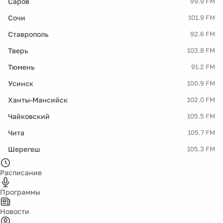
Саров
99.9 FM
Сочи
101.9 FM
Ставрополь
92.6 FM
Тверь
103.8 FM
Тюмень
91.2 FM
Усинск
100.9 FM
Ханты-Мансийск
102.0 FM
Чайковский
105.5 FM
Чита
105.7 FM
Шерегеш
105.3 FM
Расписание
Программы
Новости