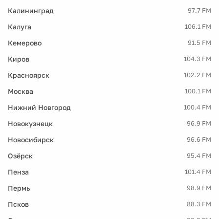
Калининград
97.7 FM
Калуга
106.1 FM
Кемерово
91.5 FM
Киров
104.3 FM
Красноярск
102.2 FM
Москва
100.1 FM
Нижний Новгород
100.4 FM
Новокузнецк
96.9 FM
Новосибирск
96.6 FM
Озёрск
95.4 FM
Пенза
101.4 FM
Пермь
98.9 FM
Псков
88.3 FM