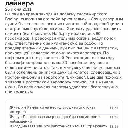
лайнера
26 июня 2011
В Сочи во время захода на посадку пассажирского
Boeing, выполнявшего рейс Архангельск – Сочи, лазерным
лучом был ослеплен один из пилотов лайнера, сообщили в
экстренных службах региона. Экипажу удалось посадить
самолет благополучно. На борту находились 90
пассажиров. Правоохранительные органы ведут поиск
лиц, ответственных за хулиганскую выходку. По
предварительным данным, луч был пущен с автотрассы,
проходящей недалеко от сочинского аэропорта. По
информации представителей Росавиации, в этом году
было зафиксировано свыше 30 подобных случаев с
ослеплением пилотов. Так, в минувшую пятницу лазером
были ослеплены экипажи двух самолетов, следовавших в
Ростов-на-Дону из аэропорта "Внуково". Еще два похожих
эпизода в ростовском аэропорту произошли в начале
июня. Во всех случаях пилотам удавалось благополучно
приземлиться.
Жителям Камчатки на несколько дней отключат
11:26
интернет
Жару в Европе назвали рекордной за всю историю
11:26
наблюдений
В Госдуме заявили, что работников нельзя штрафовать
11:26